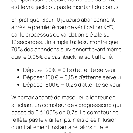
est le vrai jackpot, pas le montant du bonus.
En pratique, 3 sur 10 joueurs abandonnent
après le premier écran de vérification KYC,
car le processus de validation s’étale sur
12 secondes. Un simple tableau montre que
70 % des abandons surviennent avant même
que le 0,05 € de cashback ne soit affiché.
Déposer 20 € = 0,1 s d’attente serveur
Déposer 100 € = 0,15 s d’attente serveur
Déposer 500 € = 0,2 s d’attente serveur
Winamax a tenté de masquer la lenteur en
affichant un compteur de « progression » qui
passe de 0 à 100 % en 0,7 s. Le compteur ne
reflète pas le vrai temps, mais crée l’illusion
d’un traitement instantané, alors que le