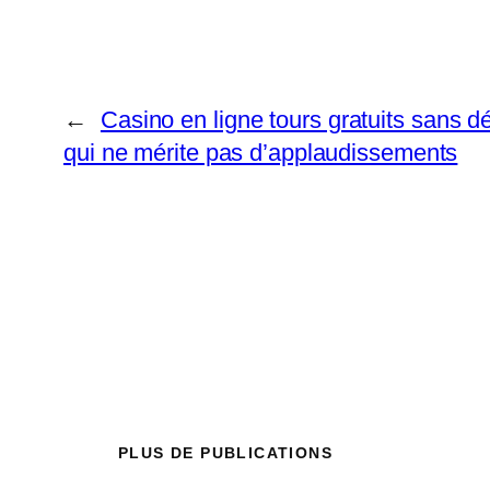
←
Casino en ligne tours gratuits sans d
qui ne mérite pas d’applaudissements
PLUS DE PUBLICATIONS