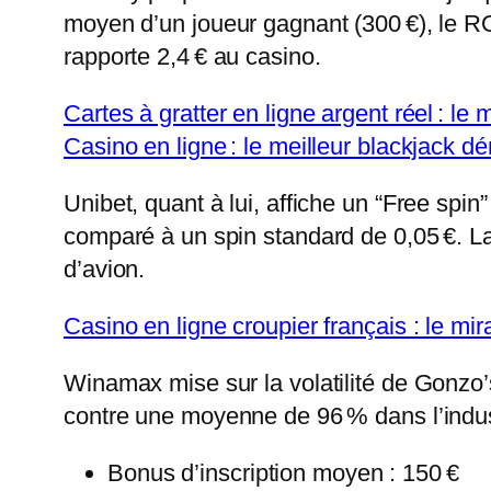
moyen d’un joueur gagnant (300 €), le RO
rapporte 2,4 € au casino.
Cartes à gratter en ligne argent réel : le
Casino en ligne : le meilleur blackjack dé
Unibet, quant à lui, affiche un “Free spi
comparé à un spin standard de 0,05 €. La 
d’avion.
Casino en ligne croupier français : le m
Winamax mise sur la volatilité de Gonzo’
contre une moyenne de 96 % dans l’indus
Bonus d’inscription moyen : 150 €