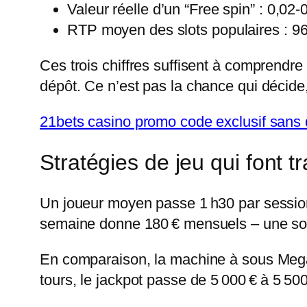
Valeur réelle d’un “Free spin” : 0,02‑
RTP moyen des slots populaires : 9
Ces trois chiffres suffisent à comprend
dépôt. Ce n’est pas la chance qui décide,
21bets casino promo code exclusif sans d
Stratégies de jeu qui font tr
Un joueur moyen passe 1 h30 par session,
semaine donne 180 € mensuels – une som
En comparaison, la machine à sous Mega
tours, le jackpot passe de 5 000 € à 5 500