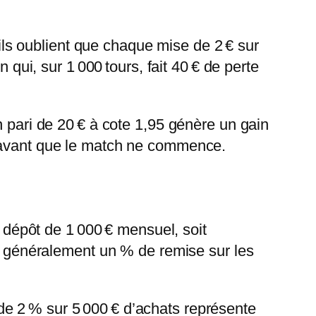
 ils oublient que chaque mise de 2 € sur
 qui, sur 1 000 tours, fait 40 € de perte
n pari de 20 € à cote 1,95 génère un gain
s avant que le match ne commence.
n dépôt de 1 000 € mensuel, soit
st généralement un % de remise sur les
e 2 % sur 5 000 € d’achats représente