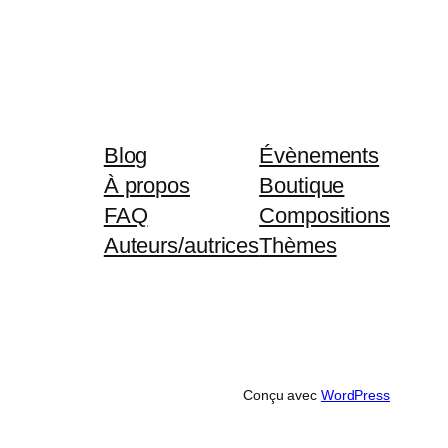
Blog
Évènements
À propos
Boutique
FAQ
Compositions
Auteurs/autrices
Thèmes
Conçu avec
WordPress