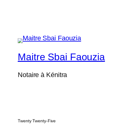
Maitre Sbai Faouzia
Notaire à Kénitra
Twenty Twenty-Five