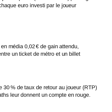
chaque euro investi par le joueur
t en média 0,02 € de gain attendu,
tre un ticket de métro et un billet
e 30 % de taux de retour au joueur (RTP)
maths leur donnent un compte en rouge.