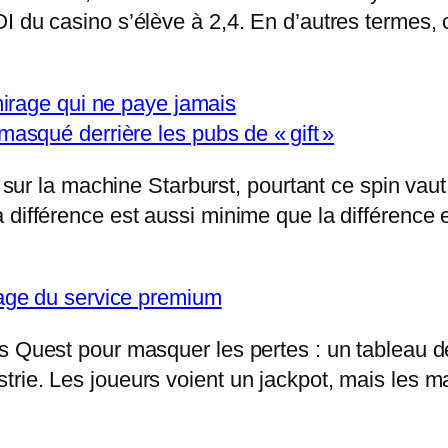
I du casino s’élève à 2,4. En d’autres termes, 
 mirage qui ne paye jamais
masqué derrière les pubs de « gift »
n” sur la machine Starburst, pourtant ce spin vau
différence est aussi minime que la différence en
irage du service premium
s Quest pour masquer les pertes : un tableau d
trie. Les joueurs voient un jackpot, mais les 