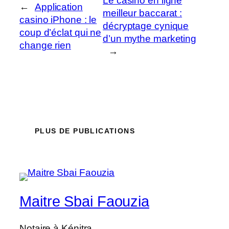
Le casino en ligne
←
Application
meilleur baccarat :
casino iPhone : le
décryptage cynique
coup d’éclat qui ne
d’un mythe marketing
change rien
→
PLUS DE PUBLICATIONS
Maitre Sbai Faouzia
Notaire à Kénitra