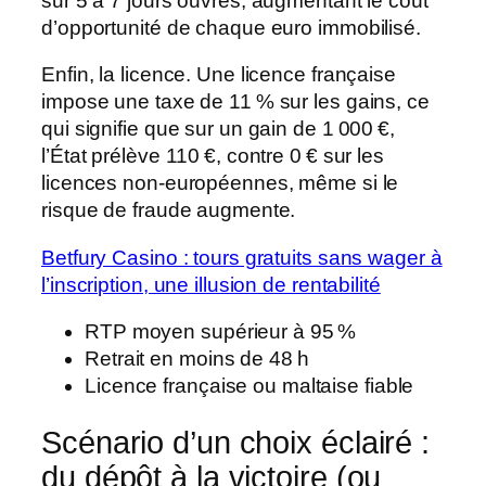
sur 5 à 7 jours ouvrés, augmentant le coût
d’opportunité de chaque euro immobilisé.
Enfin, la licence. Une licence française
impose une taxe de 11 % sur les gains, ce
qui signifie que sur un gain de 1 000 €,
l’État prélève 110 €, contre 0 € sur les
licences non‑européennes, même si le
risque de fraude augmente.
Betfury Casino : tours gratuits sans wager à
l’inscription, une illusion de rentabilité
RTP moyen supérieur à 95 %
Retrait en moins de 48 h
Licence française ou maltaise fiable
Scénario d’un choix éclairé :
du dépôt à la victoire (ou