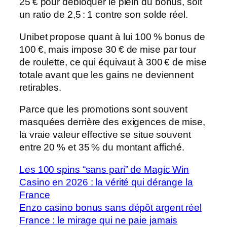
25 € pour débloquer le plein du bonus, soit
un ratio de 2,5 : 1 contre son solde réel.
Unibet propose quant à lui 100 % bonus de
100 €, mais impose 30 € de mise par tour
de roulette, ce qui équivaut à 300 € de mise
totale avant que les gains ne deviennent
retirables.
Parce que les promotions sont souvent
masquées derrière des exigences de mise,
la vraie valeur effective se situe souvent
entre 20 % et 35 % du montant affiché.
Les 100 spins “sans pari” de Magic Win
Casino en 2026 : la vérité qui dérange la
France
Enzo casino bonus sans dépôt argent réel
France : le mirage qui ne paie jamais