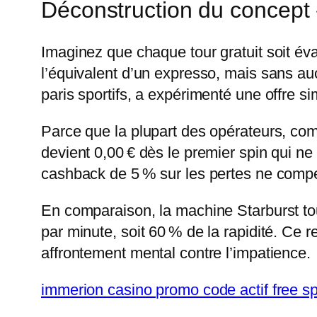
Déconstruction du concept 
Imaginez que chaque tour gratuit soit év
l’équivalent d’un expresso, mais sans auc
paris sportifs, a expérimenté une offre sim
Parce que la plupart des opérateurs, com
devient 0,00 € dès le premier spin qui n
cashback de 5 % sur les pertes ne compe
En comparaison, la machine Starburst tou
par minute, soit 60 % de la rapidité. Ce 
affrontement mental contre l’impatience.
immerion casino promo code actif free s