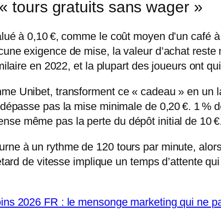
« tours gratuits sans wager »
alué à 0,10 €, comme le coût moyen d’un café à P
une exigence de mise, la valeur d’achat reste n
ilaire en 2022, et la plupart des joueurs ont qui
me Unibet, transforment ce « cadeau » en un lab
e dépasse pas la mise minimale de 0,20 €. 1 % d
nse même pas la perte du dépôt initial de 10 €
rne à un rythme de 120 tours par minute, alors 
retard de vitesse implique un temps d’attente qu
pins 2026 FR : le mensonge marketing qui ne p