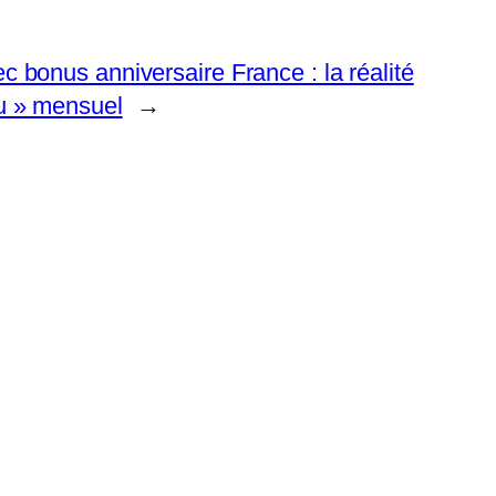
c bonus anniversaire France : la réalité
au » mensuel
→