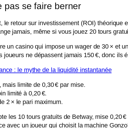
e pas se faire berner
, le retour sur investissement (ROI) théorique es
ange jamais, même si vous jouez 20 tours gratui
tre un casino qui impose un wager de 30 × et un 
s joueurs ne dépassent jamais 150 €, donc ils éc
ance : le mythe de la liquidité instantanée
mais limite de 0,30 € par mise.
n limité à 0,20 €.
 de 2 × le pari maximum.
te les 10 tours gratuits de Betway, mise 0,20 €
nce avec un joueur qui choisit la machine Gonzo’s