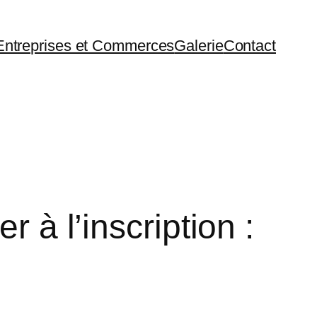
Entreprises et Commerces
Galerie
Contact
 à l’inscription :