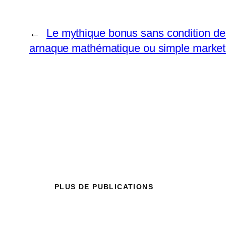
←
Le mythique bonus sans condition de
arnaque mathématique ou simple market
PLUS DE PUBLICATIONS