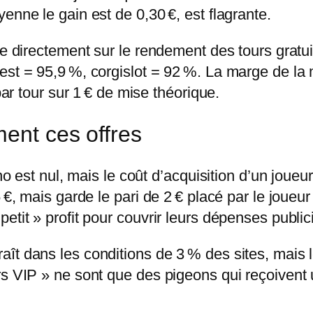
enne le gain est de 0,30 €, est flagrante.
ue directement sur le rendement des tours gratui
uest = 95,9 %, corgislot = 92 %. La marge de 
par tour sur 1 € de mise théorique.
ment ces offres
ino est nul, mais le coût d’acquisition d’un joue
€, mais garde le pari de 2 € placé par le joueur p
tit » profit pour couvrir leurs dépenses publici
t dans les conditions de 3 % des sites, mais le
urs VIP » ne sont que des pigeons qui reçoiven