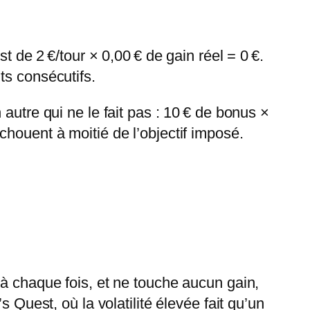
t de 2 €/tour × 0,00 € de gain réel = 0 €.
ts consécutifs.
autre qui ne le fait pas : 10 € de bonus ×
houent à moitié de l’objectif imposé.
 à chaque fois, et ne touche aucun gain,
 Quest, où la volatilité élevée fait qu’un