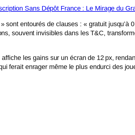
cription Sans Dépôt France : Le Mirage du Gra
» sont entourés de clauses : « gratuit jusqu’à 0,
tions, souvent invisibles dans les T&C, transfor
 affiche les gains sur un écran de 12 px, rendant 
qui ferait enrager même le plus endurci des jou