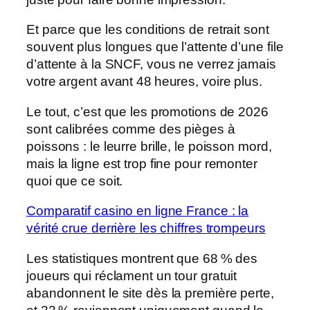
Et parce que les conditions de retrait sont
souvent plus longues que l’attente d’une file
d’attente à la SNCF, vous ne verrez jamais
votre argent avant 48 heures, voire plus.
Le tout, c’est que les promotions de 2026
sont calibrées comme des pièges à
poissons : le leurre brille, le poisson mord,
mais la ligne est trop fine pour remonter
quoi que ce soit.
Comparatif casino en ligne France : la
vérité crue derrière les chiffres trompeurs
Les statistiques montrent que 68 % des
joueurs qui réclament un tour gratuit
abandonnent le site dès la première perte,