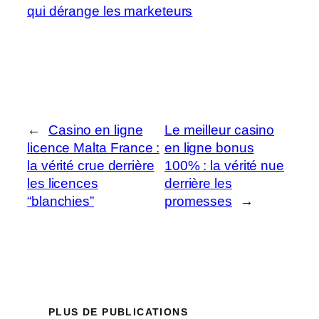
qui dérange les marketeurs
←
Casino en ligne
Le meilleur casino
licence Malta France :
en ligne bonus
la vérité crue derrière
100% : la vérité nue
les licences
derrière les
“blanchies”
promesses
→
PLUS DE PUBLICATIONS