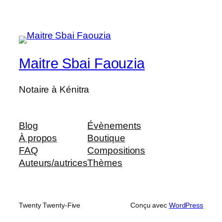
Maitre Sbai Faouzia
Notaire à Kénitra
Blog
Évènements
À propos
Boutique
FAQ
Compositions
Auteurs/autrices
Thèmes
Twenty Twenty-Five
Conçu avec
WordPress