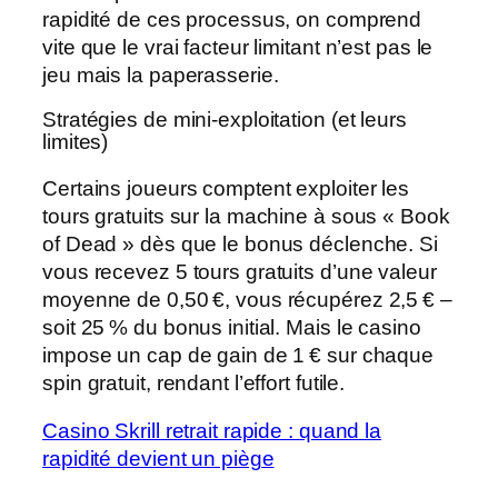
rapidité de ces processus, on comprend
vite que le vrai facteur limitant n’est pas le
jeu mais la paperasserie.
Stratégies de mini‑exploitation (et leurs
limites)
Certains joueurs comptent exploiter les
tours gratuits sur la machine à sous « Book
of Dead » dès que le bonus déclenche. Si
vous recevez 5 tours gratuits d’une valeur
moyenne de 0,50 €, vous récupérez 2,5 € –
soit 25 % du bonus initial. Mais le casino
impose un cap de gain de 1 € sur chaque
spin gratuit, rendant l’effort futile.
Casino Skrill retrait rapide : quand la
rapidité devient un piège