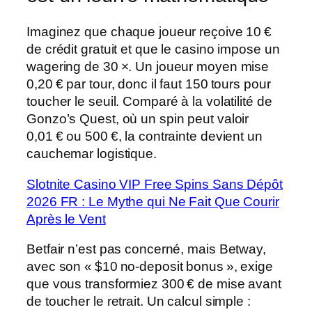
Imaginez que chaque joueur reçoive 10 €
de crédit gratuit et que le casino impose un
wagering de 30 ×. Un joueur moyen mise
0,20 € par tour, donc il faut 150 tours pour
toucher le seuil. Comparé à la volatilité de
Gonzo’s Quest, où un spin peut valoir
0,01 € ou 500 €, la contrainte devient un
cauchemar logistique.
Slotnite Casino VIP Free Spins Sans Dépôt
2026 FR : Le Mythe qui Ne Fait Que Courir
Après le Vent
Betfair n’est pas concerné, mais Betway,
avec son « $10 no‑deposit bonus », exige
que vous transformiez 300 € de mise avant
de toucher le retrait. Un calcul simple :