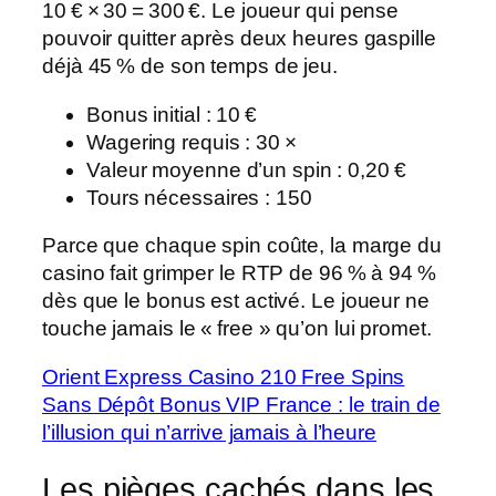
10 € × 30 = 300 €. Le joueur qui pense
pouvoir quitter après deux heures gaspille
déjà 45 % de son temps de jeu.
Bonus initial : 10 €
Wagering requis : 30 ×
Valeur moyenne d’un spin : 0,20 €
Tours nécessaires : 150
Parce que chaque spin coûte, la marge du
casino fait grimper le RTP de 96 % à 94 %
dès que le bonus est activé. Le joueur ne
touche jamais le « free » qu’on lui promet.
Orient Express Casino 210 Free Spins
Sans Dépôt Bonus VIP France : le train de
l’illusion qui n’arrive jamais à l’heure
Les pièges cachés dans les