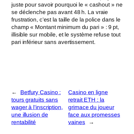
juste pour savoir pourquoi le « cashout » ne
se déclenche pas avant 48 h. La vraie
frustration, c’est la taille de la police dans le
champ « Montant minimum du pari » : 9 pt,
illisible sur mobile, et le système refuse tout
pari inférieur sans avertissement.
←
Betfury Casino :
Casino en ligne
tours gratuits sans
retrait ETH : la
wager à l’inscription,
grimace du joueur
une illusion de
face aux promesses
rentabilité
vaines
→