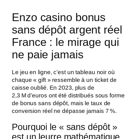
Enzo casino bonus
sans dépôt argent réel
France : le mirage qui
ne paie jamais
Le jeu en ligne, c’est un tableau noir où
chaque « gift » ressemble à un ticket de
caisse oublié. En 2023, plus de
2,3 M d’euros ont été distribués sous forme
de bonus sans dépôt, mais le taux de
conversion réel ne dépasse jamais 7 %.
Pourquoi le « sans dépôt »
est un leurre mathématique