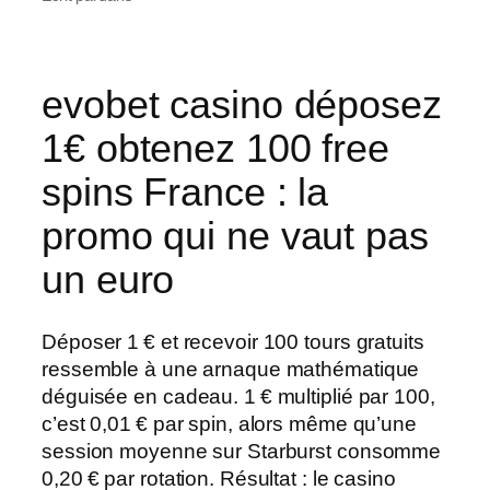
evobet casino déposez
1€ obtenez 100 free
spins France : la
promo qui ne vaut pas
un euro
Déposer 1 € et recevoir 100 tours gratuits
ressemble à une arnaque mathématique
déguisée en cadeau. 1 € multiplié par 100,
c’est 0,01 € par spin, alors même qu’une
session moyenne sur Starburst consomme
0,20 € par rotation. Résultat : le casino