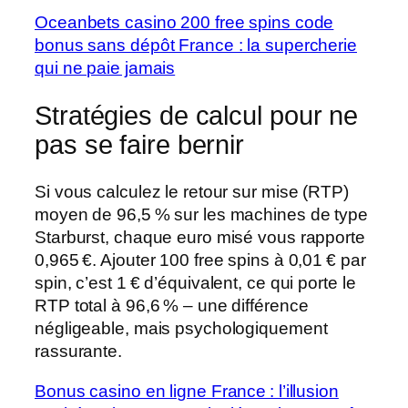
Oceanbets casino 200 free spins code
bonus sans dépôt France : la supercherie
qui ne paie jamais
Stratégies de calcul pour ne
pas se faire bernir
Si vous calculez le retour sur mise (RTP)
moyen de 96,5 % sur les machines de type
Starburst, chaque euro misé vous rapporte
0,965 €. Ajouter 100 free spins à 0,01 € par
spin, c’est 1 € d’équivalent, ce qui porte le
RTP total à 96,6 % – une différence
négligeable, mais psychologiquement
rassurante.
Bonus casino en ligne France : l’illusion