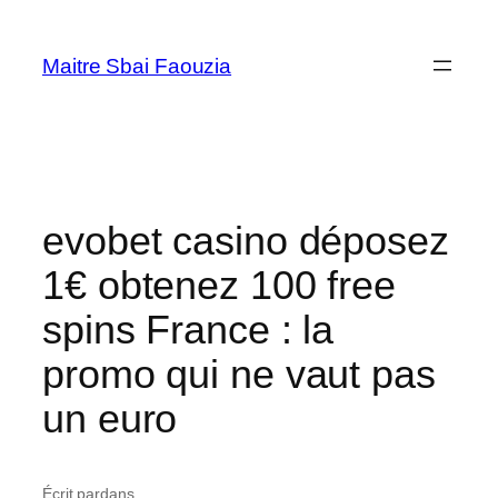
Maitre Sbai Faouzia
evobet casino déposez
1€ obtenez 100 free
spins France : la
promo qui ne vaut pas
un euro
Écrit par
dans