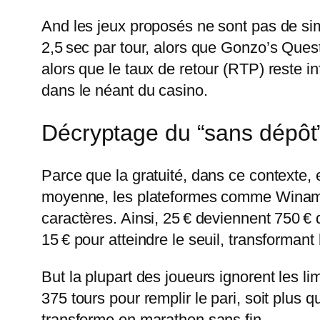
And les jeux proposés ne sont pas de si
2,5 sec par tour, alors que Gonzo’s Quest
alors que le taux de retour (RTP) reste in
dans le néant du casino.
Décryptage du “sans dépôt”
Parce que la gratuité, dans ce contexte
moyenne, les plateformes comme Winamax
caractères. Ainsi, 25 € deviennent 750 €
15 € pour atteindre le seuil, transformant 
But la plupart des joueurs ignorent les l
375 tours pour remplir le pari, soit plus
transforme en marathon sans fin.