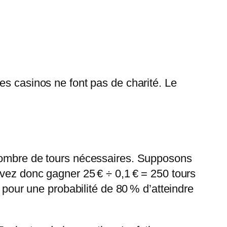
es casinos ne font pas de charité. Le
 nombre de tours nécessaires. Supposons
evez donc gagner 25 € ÷ 0,1 € = 250 tours
s pour une probabilité de 80 % d’atteindre