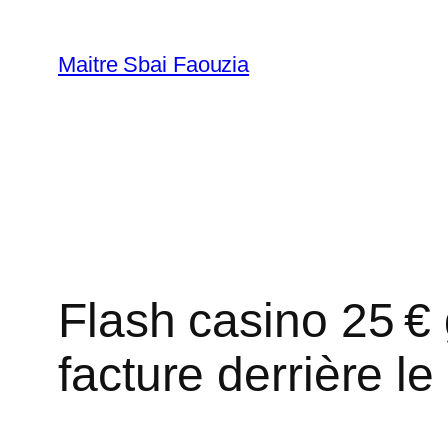
Aller
au
Maitre Sbai Faouzia
contenu
Flash casino 25 € 
facture derrière l