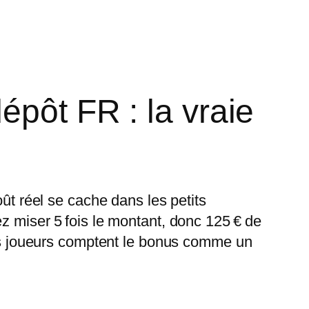
épôt FR : la vraie
oût réel se cache dans les petits
z miser 5 fois le montant, donc 125 € de
 des joueurs comptent le bonus comme un