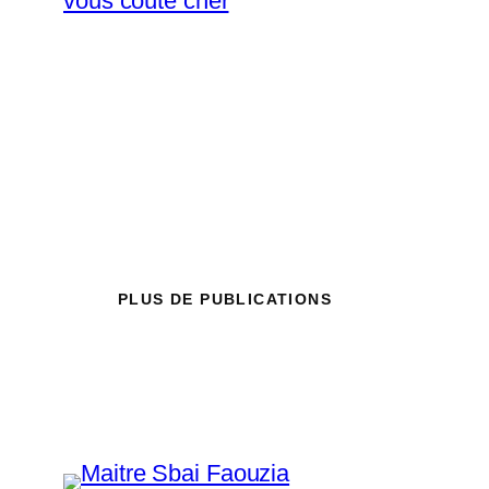
vous coûte cher
PLUS DE PUBLICATIONS