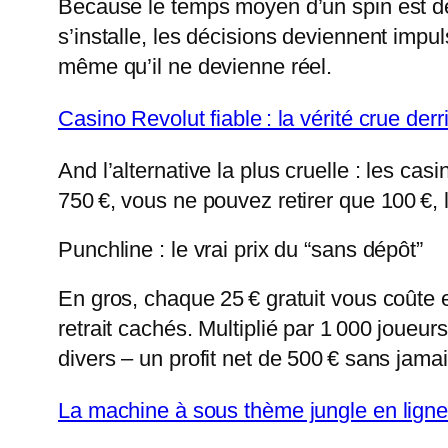
Because le temps moyen d’un spin est de 
s’installe, les décisions deviennent impul
même qu’il ne devienne réel.
Casino Revolut fiable : la vérité crue de
And l’alternative la plus cruelle : les ca
750 €, vous ne pouvez retirer que 100 €, 
Punchline : le vrai prix du “sans dépôt”
En gros, chaque 25 € gratuit vous coûte 
retrait cachés. Multiplié par 1 000 joueu
divers – un profit net de 500 € sans jamais
La machine à sous thème jungle en ligne 