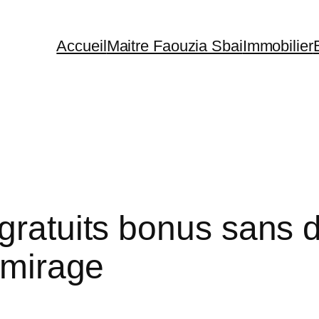
Accueil
Maitre Faouzia Sbai
Immobilier
gratuits bonus sans d
e mirage