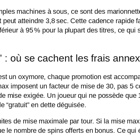
mples machines à sous, ce sont des marionnette
 peut atteindre 3,8 sec. Cette cadence rapide fa
férieur à 95 % pour la plupart des titres, ce qui
 : où se cachent les frais anne
, est un oxymore, chaque promotion est accomp
 imposent un facteur de mise de 30, pas 5 co
 de mise exigée. Un joueur qui ne possède que 
le “gratuit” en dette déguisée.
imites de mise maximale par tour. Si la mise max
 que le nombre de spins offerts en bonus. Ce qui