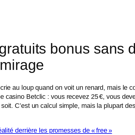
gratuits bonus sans d
e mirage
 crie au loup quand on voit un renard, mais le c
e casino Betclic : vous recevez 25 €, vous deve
e soit. C’est un calcul simple, mais la plupart
éalité derrière les promesses de « free »