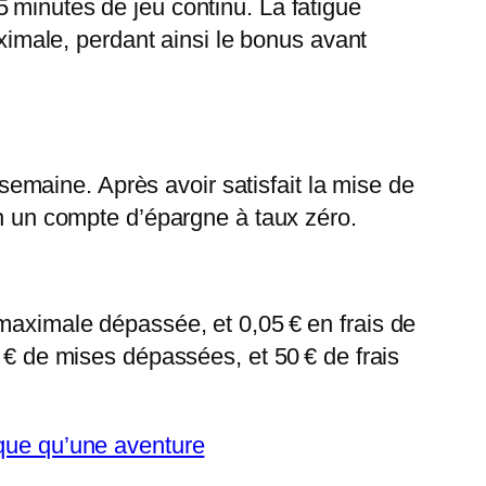
 minutes de jeu continu. La fatigue
aximale, perdant ainsi le bonus avant
 semaine. Après avoir satisfait la mise de
en un compte d’épargne à taux zéro.
maximale dépassée, et 0,05 € en frais de
0 € de mises dépassées, et 50 € de frais
aque qu’une aventure