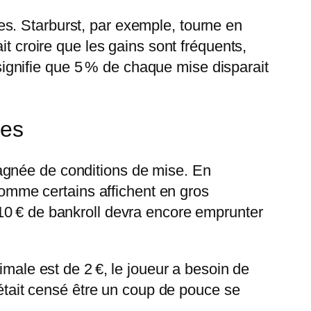
s. Starburst, par exemple, tourne en
it croire que les gains sont fréquents,
 signifie que 5 % de chaque mise disparait
xes
agnée de conditions de mise. En
mme certains affichent en gros
10 € de bankroll devra encore emprunter
imale est de 2 €, le joueur a besoin de
 était censé être un coup de pouce se