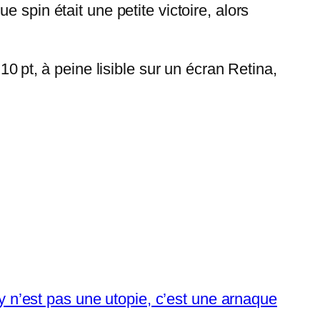
 spin était une petite victoire, alors
10 pt, à peine lisible sur un écran Retina,
y n’est pas une utopie, c’est une arnaque