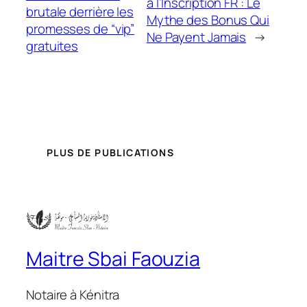
à l’Inscription FR : Le
brutale derrière les
Mythe des Bonus Qui
promesses de “vip”
Ne Payent Jamais
→
gratuites
PLUS DE PUBLICATIONS
Maitre Sbai Faouzia
Notaire à Kénitra