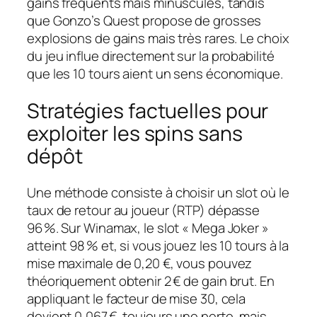
gains fréquents mais minuscules, tandis
que Gonzo’s Quest propose de grosses
explosions de gains mais très rares. Le choix
du jeu influe directement sur la probabilité
que les 10 tours aient un sens économique.
Stratégies factuelles pour
exploiter les spins sans
dépôt
Une méthode consiste à choisir un slot où le
taux de retour au joueur (RTP) dépasse
96 %. Sur Winamax, le slot « Mega Joker »
atteint 98 % et, si vous jouez les 10 tours à la
mise maximale de 0,20 €, vous pouvez
théoriquement obtenir 2 € de gain brut. En
appliquant le facteur de mise 30, cela
devient 0,067 €, toujours une perte, mais