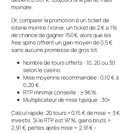
moindre.
Or, comparer la promotion à un ticket de
loterie montre l’ironie: un ticket de 2 € a 1 %
de chance de gagner 150 €, alors que les
free spins offrent un gain moyen de 0,5 €
sans aucune promesse de gros lot.
Nombre de tours offerts : 10, 20 ou 30
selon le casino.
Mise moyenne recommandée : 0,10 € à
0,20 €.
RTP minimal conseillé : ≥ 96 %.
Multiplicateur de mise typique : 30×.
Calcul rapide: 20 tours × 0,15 € de mise = 3 €
investis. Si le RTP est 97 %, gains bruts ≈
2,91 €, pertes après mise = 2,91 € –