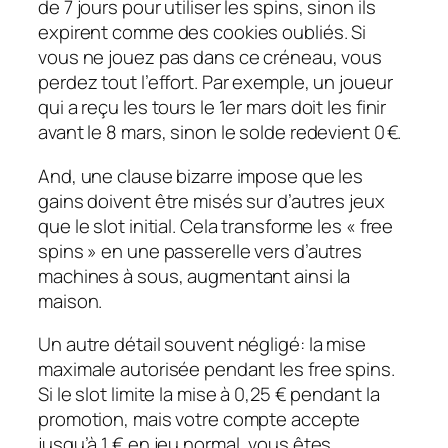
de 7 jours pour utiliser les spins, sinon ils
expirent comme des cookies oubliés. Si
vous ne jouez pas dans ce créneau, vous
perdez tout l’effort. Par exemple, un joueur
qui a reçu les tours le 1er mars doit les finir
avant le 8 mars, sinon le solde redevient 0 €.
And, une clause bizarre impose que les
gains doivent être misés sur d’autres jeux
que le slot initial. Cela transforme les « free
spins » en une passerelle vers d’autres
machines à sous, augmentant ainsi la
maison.
Un autre détail souvent négligé: la mise
maximale autorisée pendant les free spins.
Si le slot limite la mise à 0,25 € pendant la
promotion, mais votre compte accepte
jusqu’à 1 € en jeu normal, vous êtes