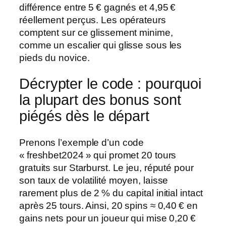
différence entre 5 € gagnés et 4,95 €
réellement perçus. Les opérateurs
comptent sur ce glissement minime,
comme un escalier qui glisse sous les
pieds du novice.
Décrypter le code : pourquoi
la plupart des bonus sont
piégés dès le départ
Prenons l’exemple d’un code
« freshbet2024 » qui promet 20 tours
gratuits sur Starburst. Le jeu, réputé pour
son taux de volatilité moyen, laisse
rarement plus de 2 % du capital initial intact
après 25 tours. Ainsi, 20 spins ≈ 0,40 € en
gains nets pour un joueur qui mise 0,20 €