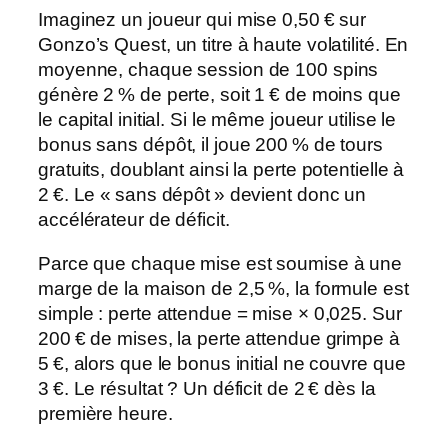
Imaginez un joueur qui mise 0,50 € sur
Gonzo’s Quest, un titre à haute volatilité. En
moyenne, chaque session de 100 spins
génère 2 % de perte, soit 1 € de moins que
le capital initial. Si le même joueur utilise le
bonus sans dépôt, il joue 200 % de tours
gratuits, doublant ainsi la perte potentielle à
2 €. Le « sans dépôt » devient donc un
accélérateur de déficit.
Parce que chaque mise est soumise à une
marge de la maison de 2,5 %, la formule est
simple : perte attendue = mise × 0,025. Sur
200 € de mises, la perte attendue grimpe à
5 €, alors que le bonus initial ne couvre que
3 €. Le résultat ? Un déficit de 2 € dès la
première heure.