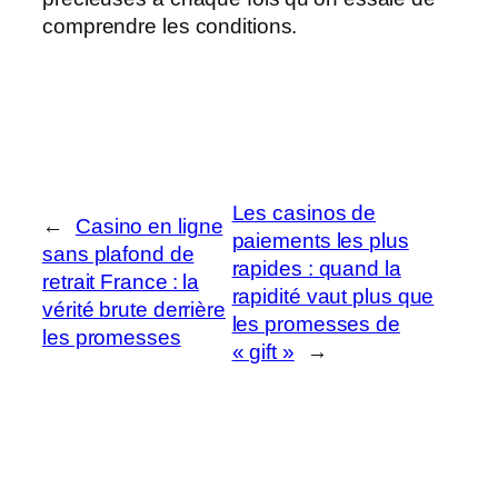
comprendre les conditions.
Les casinos de
←
Casino en ligne
paiements les plus
sans plafond de
rapides : quand la
retrait France : la
rapidité vaut plus que
vérité brute derrière
les promesses de
les promesses
« gift »
→