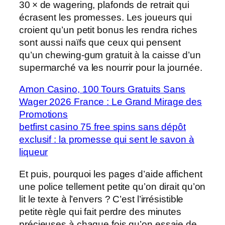
30 × de wagering, plafonds de retrait qui
écrasent les promesses. Les joueurs qui
croient qu’un petit bonus les rendra riches
sont aussi naïfs que ceux qui pensent
qu’un chewing‑gum gratuit à la caisse d’un
supermarché va les nourrir pour la journée.
Amon Casino, 100 Tours Gratuits Sans
Wager 2026 France : Le Grand Mirage des
Promotions
betfirst casino 75 free spins sans dépôt
exclusif : la promesse qui sent le savon à
liqueur
Et puis, pourquoi les pages d’aide affichent
une police tellement petite qu’on dirait qu’on
lit le texte à l’envers ? C’est l’irrésistible
petite règle qui fait perdre des minutes
précieuses à chaque fois qu’on essaie de