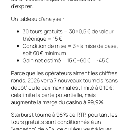
d’expirer.
Un tableau d’analyse :
30 tours gratuits = 30 × 0,5 € de valeur
théorique = 15 €
Condition de mise = 3 × la mise de base,
soit 60 € minimum
Gain net estimé = 15 € – 60 € = ‑45 €
Parce que les opérateurs aiment les chiffres
ronds, 2026 verra 7 nouveaux tournois “sans
dépôt” où le pari maximal est limité à 0,10 €;
cela limite la perte potentielle, mais
augmente la marge du casino à 99,9%.
Starburst tourne à 96 % de RTP, pourtant les
tours gratuits sont conditionnés à un
“wagering” de 40 ×, ce qui équivaut à jouer