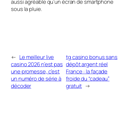
aussi agréable qu’un écran de smartphone
sous la pluie.
←
Le meilleur live
tg casino bonus sans
casino 2026 n’est pas
dépôt argent réel
une promesse, c’est
France : la façade
un numéro de série à
froide du “cadeau”
décoder
gratuit
→