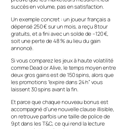
succès en volume, pas en satisfaction.
Un exemple concret : un joueur français a
dépensé 250 € sur un mois, a reçu 8 tour
gratuits, et a fini avec un solde de –120 €,
soit une perte de 48 % au lieu du gain
annoncé.
Si vous comparez les jeux à haute volatilité
comme Dead or Alive, le temps moyen entre
deux gros gains est de 150 spins, alors que
les promotions “expire dans 24 h” vous
laissent 30 spins avant la fin.
Et parce que chaque nouveau bonus est
accompagné d’une nouvelle clause illisible,
on retrouve parfois une taille de police de
9 pt dans les T&C, ce qui rend la lecture