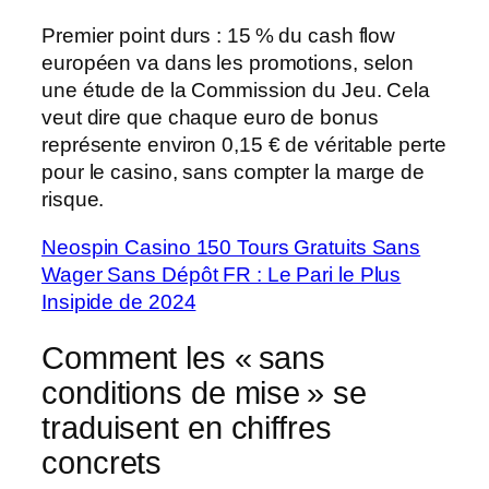
Premier point durs : 15 % du cash flow
européen va dans les promotions, selon
une étude de la Commission du Jeu. Cela
veut dire que chaque euro de bonus
représente environ 0,15 € de véritable perte
pour le casino, sans compter la marge de
risque.
Neospin Casino 150 Tours Gratuits Sans
Wager Sans Dépôt FR : Le Pari le Plus
Insipide de 2024
Comment les « sans
conditions de mise » se
traduisent en chiffres
concrets