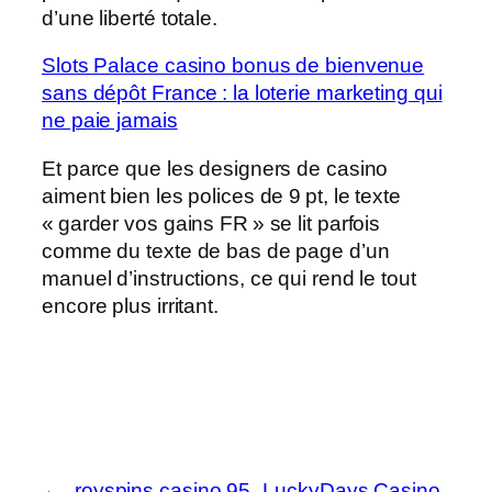
d’une liberté totale.
Slots Palace casino bonus de bienvenue
sans dépôt France : la loterie marketing qui
ne paie jamais
Et parce que les designers de casino
aiment bien les polices de 9 pt, le texte
« garder vos gains FR » se lit parfois
comme du texte de bas de page d’un
manuel d’instructions, ce qui rend le tout
encore plus irritant.
←
royspins casino 95
LuckyDays Casino