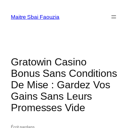
Aller
au
Maitre Sbai Faouzia
contenu
Gratowin Casino
Bonus Sans Conditions
De Mise : Gardez Vos
Gains Sans Leurs
Promesses Vide
Écrit par
dans