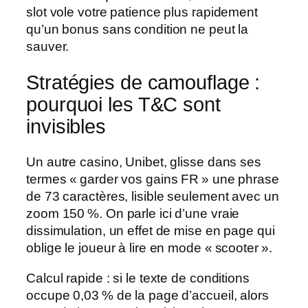
slot vole votre patience plus rapidement
qu’un bonus sans condition ne peut la
sauver.
Stratégies de camouflage :
pourquoi les T&C sont
invisibles
Un autre casino, Unibet, glisse dans ses
termes « garder vos gains FR » une phrase
de 73 caractères, lisible seulement avec un
zoom 150 %. On parle ici d’une vraie
dissimulation, un effet de mise en page qui
oblige le joueur à lire en mode « scooter ».
Calcul rapide : si le texte de conditions
occupe 0,03 % de la page d’accueil, alors