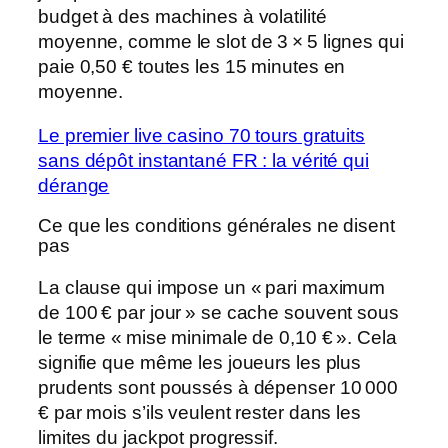
budget à des machines à volatilité
moyenne, comme le slot de 3 × 5 lignes qui
paie 0,50 € toutes les 15 minutes en
moyenne.
Le premier live casino 70 tours gratuits
sans dépôt instantané FR : la vérité qui
dérange
Ce que les conditions générales ne disent
pas
La clause qui impose un « pari maximum
de 100 € par jour » se cache souvent sous
le terme « mise minimale de 0,10 € ». Cela
signifie que même les joueurs les plus
prudents sont poussés à dépenser 10 000
€ par mois s’ils veulent rester dans les
limites du jackpot progressif.