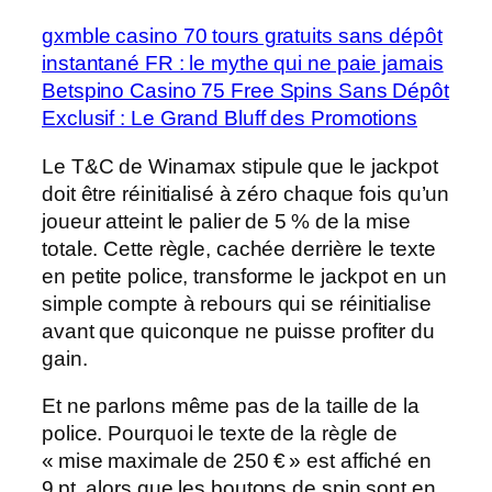
gxmble casino 70 tours gratuits sans dépôt
instantané FR : le mythe qui ne paie jamais
Betspino Casino 75 Free Spins Sans Dépôt
Exclusif : Le Grand Bluff des Promotions
Le T&C de Winamax stipule que le jackpot
doit être réinitialisé à zéro chaque fois qu’un
joueur atteint le palier de 5 % de la mise
totale. Cette règle, cachée derrière le texte
en petite police, transforme le jackpot en un
simple compte à rebours qui se réinitialise
avant que quiconque ne puisse profiter du
gain.
Et ne parlons même pas de la taille de la
police. Pourquoi le texte de la règle de
« mise maximale de 250 € » est affiché en
9 pt, alors que les boutons de spin sont en