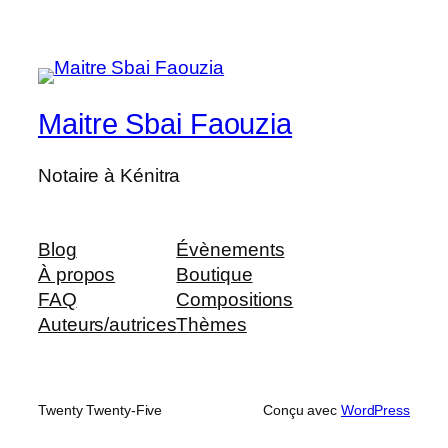
Maitre Sbai Faouzia
Notaire à Kénitra
Blog
Évènements
À propos
Boutique
FAQ
Compositions
Auteurs/autrices
Thèmes
Twenty Twenty-Five
Conçu avec
WordPress