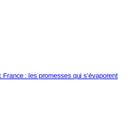
 France : les promesses qui s’évaporent