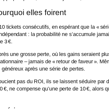
ourquoi elles foirent
10 tickets consécutifs, en espérant que la « sé
dépendant : la probabilité ne s’accumule jamai
e 3 €.
rès une grosse perte, où les gains seraient plu
stationnaire – jamais de « retour de faveur ». 
s généreux après une série de pertes.
oucient pas du ROI, ils se laissent séduire pa
00 €, ne compense qu’une perte de 10 €, alors q