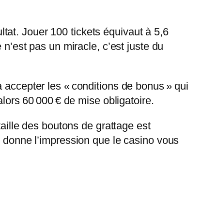
at. Jouer 100 tickets équivaut à 5,6
 n’est pas un miracle, c’est juste du
 accepter les « conditions de bonus » qui
alors 60 000 € de mise obligatoire.
taille des boutons de grattage est
t donne l’impression que le casino vous