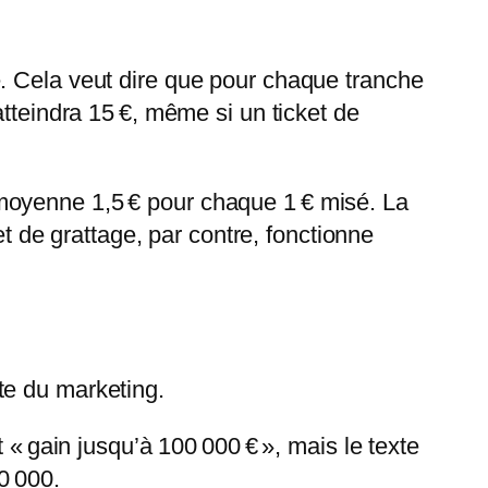
. Cela veut dire que pour chaque tranche
atteindra 15 €, même si un ticket de
moyenne 1,5 € pour chaque 1 € misé. La
et de grattage, par contre, fonctionne
ste du marketing.
 « gain jusqu’à 100 000 € », mais le texte
0 000.