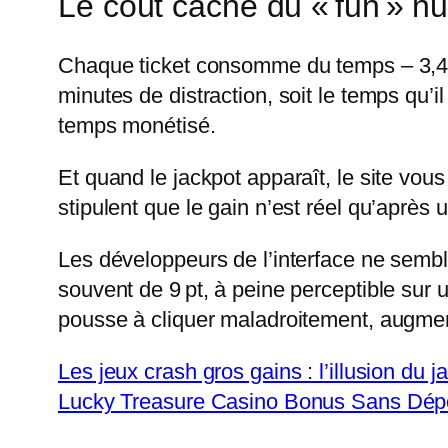
Le coût caché du « fun » n
Chaque ticket consomme du temps – 3,4 se
minutes de distraction, soit le temps qu’i
temps monétisé.
Et quand le jackpot apparaît, le site vo
stipulent que le gain n’est réel qu’après 
Les développeurs de l’interface ne semblen
souvent de 9 pt, à peine perceptible sur 
pousse à cliquer maladroitement, augmenta
Les jeux crash gros gains : l’illusion du j
Lucky Treasure Casino Bonus Sans Dépô