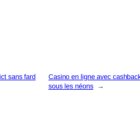
ict sans fard
Casino en ligne avec cashback
sous les néons
→