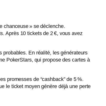
rie chanceuse » se déclenche.
s. Après 10 tickets de 2 €, vous avez
s probables. En réalité, les générateurs
Même PokerStars, qui propose des cartes à
r des promesses de “cashback” de 5 %.
ue le ticket moyen génère déjà une perte