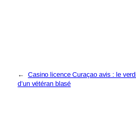
←
Casino licence Curaçao avis : le verd
d’un vétéran blasé