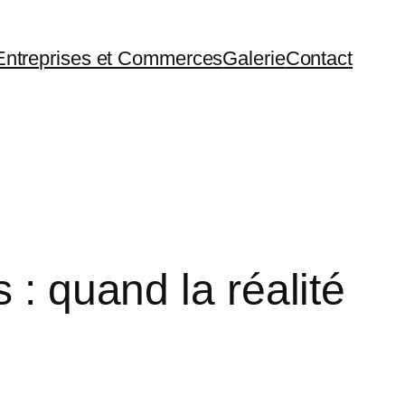
Entreprises et Commerces
Galerie
Contact
 : quand la réalité