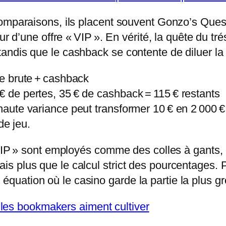
comparaisons, ils placent souvent Gonzo’s Ques
ur d’une offre « VIP ». En vérité, la quête du tré
ndis que le cashback se contente de diluer la p
rte brute + cashback
 € de pertes, 35 € de cashback = 115 € restants
à haute variance peut transformer 10 € en 2 000 
e jeu.
VIP » sont employés comme des colles à gants, c
 plus que le calcul strict des pourcentages. P
ne équation où le casino garde la partie la plus g
e les bookmakers aiment cultiver