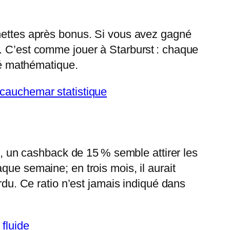
 nettes après bonus. Si vous avez gagné
r. C’est comme jouer à Starburst : chaque
ité mathématique.
 cauchemar statistique
nt, un cashback de 15 % semble attirer les
que semaine; en trois mois, il aurait
rdu. Ce ratio n’est jamais indiqué dans
fluide