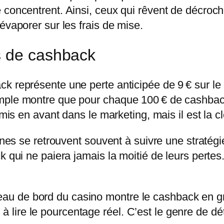
 concentrent. Ainsi, ceux qui rêvent de décroch
évaporer sur les frais de mise.
s de cashback
k représente une perte anticipée de 9 € sur le 
mple montre que pour chaque 100 € de cashback 
s mis en avant dans le marketing, mais il est la
ignes se retrouvent souvent à suivre une straté
 qui ne paiera jamais la moitié de leurs pertes.
tableau de bord du casino montre le cashback en gr
re le pourcentage réel. C’est le genre de détail