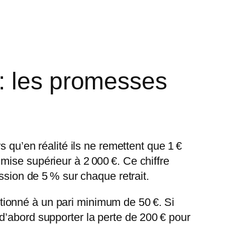
: les promesses
 qu’en réalité ils ne remettent que 1 €
ise supérieur à 2 000 €. Ce chiffre
ssion de 5 % sur chaque retrait.
ionné à un pari minimum de 50 €. Si
d’abord supporter la perte de 200 € pour