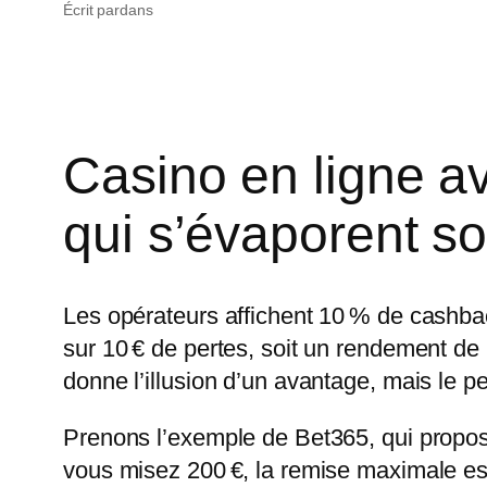
Écrit par
dans
Casino en ligne a
qui s’évaporent s
Les opérateurs affichent 10 % de cashback
sur 10 € de pertes, soit un rendement de
donne l’illusion d’un avantage, mais le p
Prenons l’exemple de Bet365, qui propos
vous misez 200 €, la remise maximale est