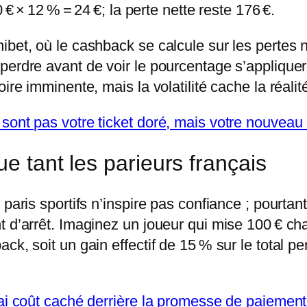
 € × 12 % = 24 €; la perte nette reste 176 €.
ibet, où le cashback se calcule sur les pertes
perdre avant de voir le pourcentage s’applique
oire imminente, mais la volatilité cache la réal
sont pas votre ticket doré, mais votre nouveau
e tant les parieurs français
 paris sportifs n’inspire pas confiance ; pourta
 d’arrêt. Imaginez un joueur qui mise 100 € cha
ck, soit un gain effectif de 15 % sur le total pe
rai coût caché derrière la promesse de paiement 