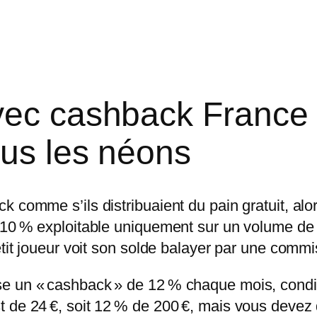
vec cashback France 
ous les néons
 comme s’ils distribuaient du pain gratuit, alors
 10 % exploitable uniquement sur un volume de m
etit joueur voit son solde balayer par une commi
e un « cashback » de 12 % chaque mois, condit
 de 24 €, soit 12 % de 200 €, mais vous devez 