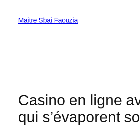
Aller
au
Maitre Sbai Faouzia
contenu
Casino en ligne a
qui s’évaporent s