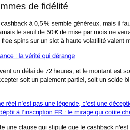
mmes de fidélité
n cashback à 0,5 % semble généreux, mais il fa
 jamais le seuil de 50 € de mise par mois ne ve
 free spins sur un slot à haute volatilité valent
ance : la vérité qui dérange
uvent un délai de 72 heures, et le montant est 
ccepter soit un paiement partiel, soit un solde bl
ne réel n’est pas une légende, c’est une décept
pôt à l’inscription FR : le mirage qui coûte ch
rte une clause qui stipule que le cashback n’est