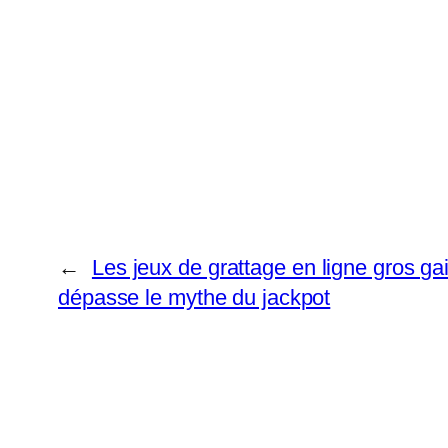
←
Les jeux de grattage en ligne gros gai
dépasse le mythe du jackpot