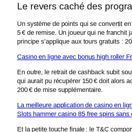
Le revers caché des progra
Un système de points qui se convertit e
5 € de remise. Un joueur qui ne franchit
principe s’applique aux tours gratuits : 20
Casino en ligne avec bonus high roller Fr
En outre, le retrait de cashback subit so
qui aurait pu récupérer 150 € doit alors a
200 € de mise supplémentaire.
La meilleure application de casino en lig
Slots hammer casino 85 free spins sans dé
Et la petite touche finale : le T&C compo