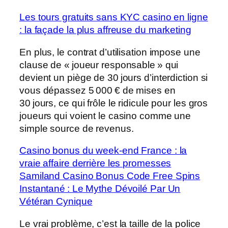
Les tours gratuits sans KYC casino en ligne
: la façade la plus affreuse du marketing
En plus, le contrat d’utilisation impose une
clause de « joueur responsable » qui
devient un piège de 30 jours d’interdiction si
vous dépassez 5 000 € de mises en
30 jours, ce qui frôle le ridicule pour les gros
joueurs qui voient le casino comme une
simple source de revenus.
Casino bonus du week‑end France : la
vraie affaire derrière les promesses
Samiland Casino Bonus Code Free Spins
Instantané : Le Mythe Dévoilé Par Un
Vétéran Cynique
Le vrai problème, c’est la taille de la police