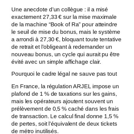
Une anecdote d’un collègue : il a misé
exactement 27,33 € sur la mise maximale
de la machine “Book of Ra” pour atteindre
le seuil de mise du bonus, mais le système
a arrondi à 27,30 €, bloquant toute tentative
de retrait et l’obligeant à redemander un
nouveau bonus, un cycle qui aurait pu être
évité avec un simple affichage clair.
Pourquoi le cadre légal ne sauve pas tout
En France, la régulation ARJEL impose un
plafond de 1 % de taxations sur les gains,
mais les opérateurs ajoutent souvent un
prélèvement de 0,5 % caché dans les frais
de transaction. Le calcul final donne 1,5 %
de pertes, soit l’équivalent de deux tickets
de métro inutilisés.