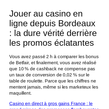
Jouer au casino en
ligne depuis Bordeaux
: la dure vérité derrière
les promos éclatantes
Vous avez passé 2 h à comparer les bonus
de Betfair, et finalement, vous avez réalisé
que 10 % de cashback ne compense pas
un taux de conversion de 0,02 % sur le
table de roulette. Parce que les chiffres ne
mentent jamais, même si les marketeux les
maquillent.
Casino en direct à gros gains France : le