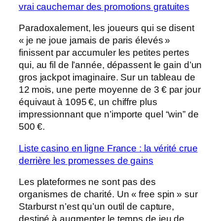
vrai cauchemar des promotions gratuites
Paradoxalement, les joueurs qui se disent
« je ne joue jamais de paris élevés »
finissent par accumuler les petites pertes
qui, au fil de l’année, dépassent le gain d’un
gros jackpot imaginaire. Sur un tableau de
12 mois, une perte moyenne de 3 € par jour
équivaut à 1095 €, un chiffre plus
impressionnant que n’importe quel “win” de
500 €.
Liste casino en ligne France : la vérité crue
derrière les promesses de gains
Les plateformes ne sont pas des
organismes de charité. Un « free spin » sur
Starburst n’est qu’un outil de capture,
destiné à augmenter le temps de jeu de