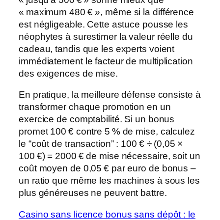
« maximum 480 € », même si la différence
est négligeable. Cette astuce pousse les
néophytes à surestimer la valeur réelle du
cadeau, tandis que les experts voient
immédiatement le facteur de multiplication
des exigences de mise.
En pratique, la meilleure défense consiste à
transformer chaque promotion en un
exercice de comptabilité. Si un bonus
promet 100 € contre 5 % de mise, calculez
le “coût de transaction” : 100 € ÷ (0,05 ×
100 €) = 2000 € de mise nécessaire, soit un
coût moyen de 0,05 € par euro de bonus –
un ratio que même les machines à sous les
plus généreuses ne peuvent battre.
Casino sans licence bonus sans dépôt : le