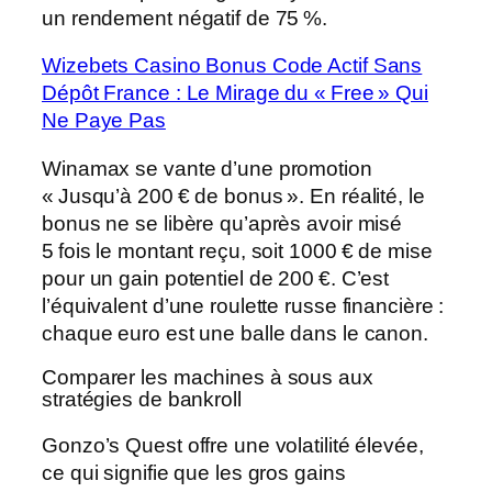
un rendement négatif de 75 %.
Wizebets Casino Bonus Code Actif Sans
Dépôt France : Le Mirage du « Free » Qui
Ne Paye Pas
Winamax se vante d’une promotion
« Jusqu’à 200 € de bonus ». En réalité, le
bonus ne se libère qu’après avoir misé
5 fois le montant reçu, soit 1000 € de mise
pour un gain potentiel de 200 €. C’est
l’équivalent d’une roulette russe financière :
chaque euro est une balle dans le canon.
Comparer les machines à sous aux
stratégies de bankroll
Gonzo’s Quest offre une volatilité élevée,
ce qui signifie que les gros gains