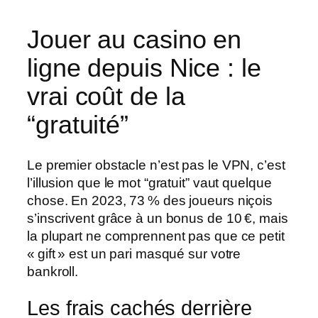
Jouer au casino en
ligne depuis Nice : le
vrai coût de la
“gratuité”
Le premier obstacle n’est pas le VPN, c’est
l’illusion que le mot “gratuit” vaut quelque
chose. En 2023, 73 % des joueurs niçois
s’inscrivent grâce à un bonus de 10 €, mais
la plupart ne comprennent pas que ce petit
« gift » est un pari masqué sur votre
bankroll.
Les frais cachés derrière