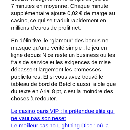
7 minutes en moyenne. Chaque minute
supplémentaire ajoute 0,02 € de marge au
casino, ce qui se traduit rapidement en
millions d’euros de profit net.
En définitive, le “glamour” des bonus ne
masque qu’une vérité simple : le jeu en
ligne depuis Nice reste un business où les
frais de service et les exigences de mise
dépassent largement les promesses
publicitaires. Et si vous avez trouvé le
tableau de bord de Betclic aussi lisible que
du texte en Arial 8 pt, c’est la moindre des
choses à redouter.
Le casino paris VIP : la prétendue élite qui
ne vaut pas son peset
Le meilleur casino Lightning Dice : où la