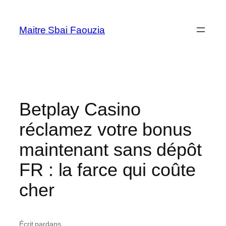
Maitre Sbai Faouzia
Betplay Casino
réclamez votre bonus
maintenant sans dépôt
FR : la farce qui coûte
cher
Écrit par
dans