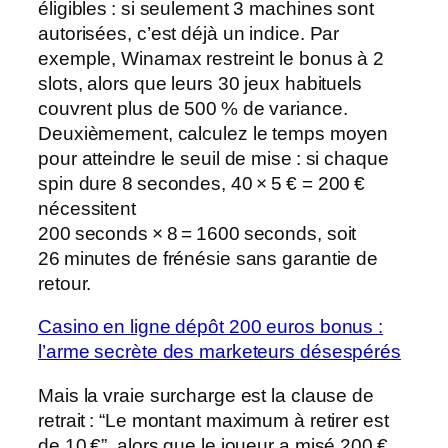
éligibles : si seulement 3 machines sont
autorisées, c’est déjà un indice. Par
exemple, Winamax restreint le bonus à 2
slots, alors que leurs 30 jeux habituels
couvrent plus de 500 % de variance.
Deuxièmement, calculez le temps moyen
pour atteindre le seuil de mise : si chaque
spin dure 8 secondes, 40 × 5 € = 200 €
nécessitent
200 seconds × 8 = 1600 seconds, soit
26 minutes de frénésie sans garantie de
retour.
Casino en ligne dépôt 200 euros bonus :
l’arme secrète des marketeurs désespérés
Mais la vraie surcharge est la clause de
retrait : “Le montant maximum à retirer est
de 10 €”, alors que le joueur a misé 200 €.