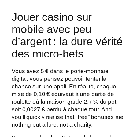
Jouer casino sur
mobile avec peu
d’argent : la dure vérité
des micro‑bets
Vous avez 5 € dans le porte‑monnaie
digital, vous pensez pouvoir tenter la
chance sur une appli. En réalité, chaque
mise de 0,10 € équivaut à une partie de
roulette où la maison garde 2,7 % du pot,
soit 0,0027 € perdu à chaque tour. And
you’ll quickly realise that “free” bonuses are
nothing but a lure, not a charity.