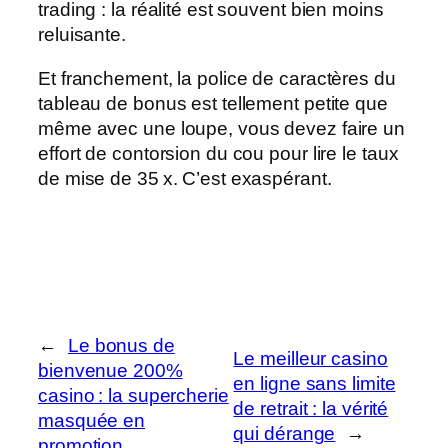
trading : la réalité est souvent bien moins
reluisante.
Et franchement, la police de caractères du
tableau de bonus est tellement petite que
même avec une loupe, vous devez faire un
effort de contorsion du cou pour lire le taux
de mise de 35 x. C’est exaspérant.
←
Le bonus de
Le meilleur casino
bienvenue 200%
en ligne sans limite
casino : la supercherie
de retrait : la vérité
masquée en
qui dérange
→
promotion