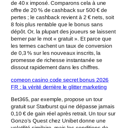
de 40 x imposé. Comparons cela à une
offre de 20 % de cashback sur 500 € de
pertes ; le cashback revient à 2 € nets, soit
8 fois plus rentable que le bonus sans
dépôt. Or, la plupart des joueurs se laissent
berner par le mot « gratuit ». Et parce que
les termes cachent un taux de conversion
de 0,3 % sur les nouveaux inscrits, la
promesse de richesse instantanée se
dissout rapidement dans les chiffres.
comeon casino code secret bonus 2026
FR : la vérité derrière le glitter marketing
Bet365, par exemple, propose un tour
gratuit sur Starburst qui ne dépasse jamais
0,10 € de gain réel après retrait. Un tour sur
Gonzo’s Quest chez Unibet donne une
volatilité similaire, mais les conditions de