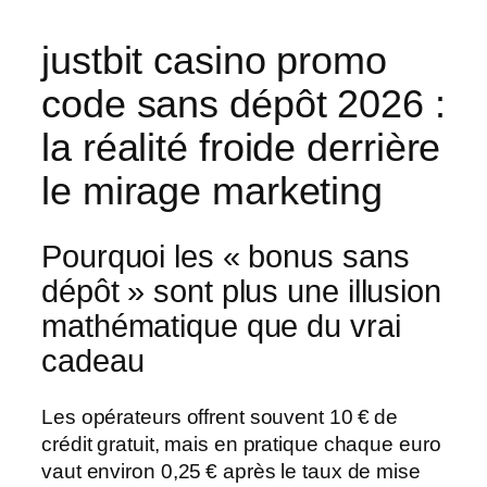
justbit casino promo
code sans dépôt 2026 :
la réalité froide derrière
le mirage marketing
Pourquoi les « bonus sans
dépôt » sont plus une illusion
mathématique que du vrai
cadeau
Les opérateurs offrent souvent 10 € de
crédit gratuit, mais en pratique chaque euro
vaut environ 0,25 € après le taux de mise