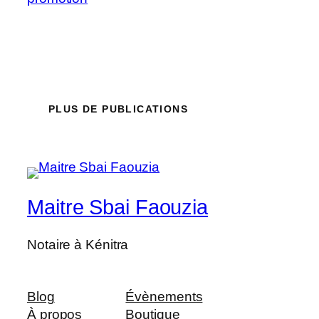
PLUS DE PUBLICATIONS
Maitre Sbai Faouzia
Notaire à Kénitra
Blog
Évènements
À propos
Boutique