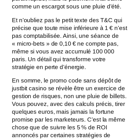
comme un escargot sous une pluie d’été.
Et n’oubliez pas le petit texte des T&C qui
précise que toute mise inférieure à 1 € n’est
pas comptabilisée. Ainsi, une séance de
« micro‑bets » de 0,10 € ne compte pas,
même si vous avez accumulé 100 000
paris. Un détail qui transforme votre
stratégie en perte d’énergie.
En somme, le promo code sans dépôt de
justbit casino se révèle être un exercice de
gestion de risques, non une pluie de billets.
Vous pouvez, avec des calculs précis, tirer
quelques euros, mais jamais la fortune
promise par les marketeurs. C’est la même
chose que de suivre les 5 % de ROI
annoncés par certaines stratégies de