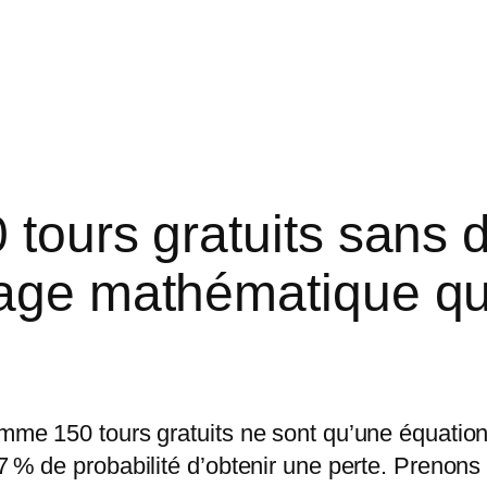
 tours gratuits sans 
rage mathématique qu
omme 150 tours gratuits ne sont qu’une équation
7 % de probabilité d’obtenir une perte. Prenons u