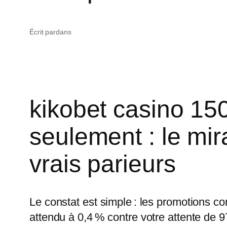
Écrit par
dans
kikobet casino 150
seulement : le mi
vrais parieurs
Le constat est simple : les promotions c
attendu à 0,4 % contre votre attente de 9