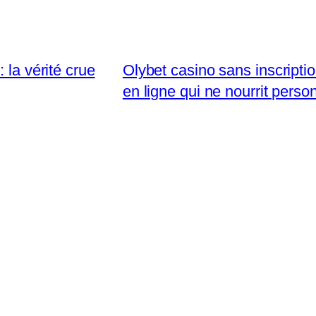
 la vérité crue
Olybet casino sans inscriptio
en ligne qui ne nourrit perso