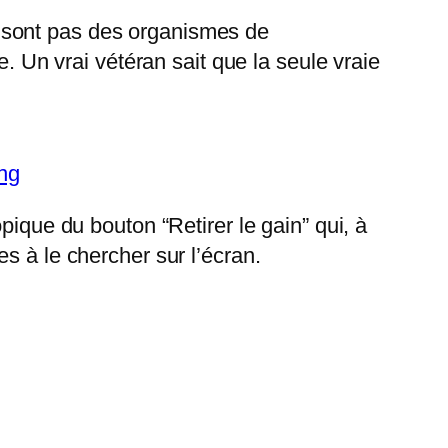
 sont pas des organismes de
e. Un vrai vétéran sait que la seule vraie
ing
pique du bouton “Retirer le gain” qui, à
s à le chercher sur l’écran.