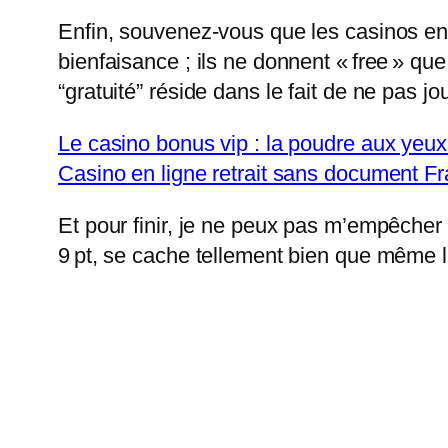
Enfin, souvenez‑vous que les casinos e
bienfaisance ; ils ne donnent « free » que
“gratuité” réside dans le fait de ne pas jo
Le casino bonus vip : la poudre aux yeux
Casino en ligne retrait sans document Fra
Et pour finir, je ne peux pas m’empêcher 
9 pt, se cache tellement bien que même le