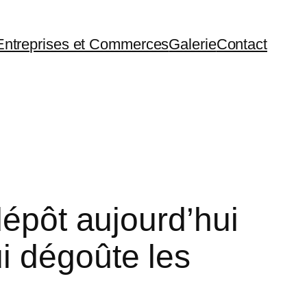
Entreprises et Commerces
Galerie
Contact
dépôt aujourd’hui
i dégoûte les