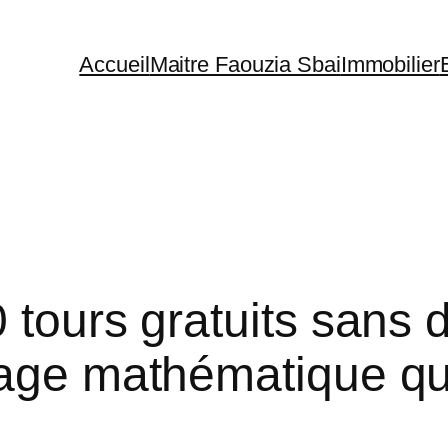
Accueil
Maitre Faouzia Sbai
Immobilier
 tours gratuits sans 
rage mathématique qu