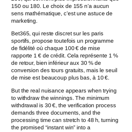
150 ou 180. Le choix de 155 n’a aucun
sens mathématique, c’est une astuce de
marketing.
Bet365, qui reste discret sur les paris
sportifs, propose toutefois un programme
de fidélité où chaque 100 € de mise
rapporte 1 € de crédit. Cela représente 1 %
de retour, bien inférieur aux 30 % de
conversion des tours gratuits, mais le seuil
de mise est beaucoup plus bas, à 10 €.
But the real nuisance appears when trying
to withdraw the winnings. The minimum
withdrawal is 30 €, the verification process
demands three documents, and the
processing time can stretch to 48 h, turning
the promised “instant win” into a