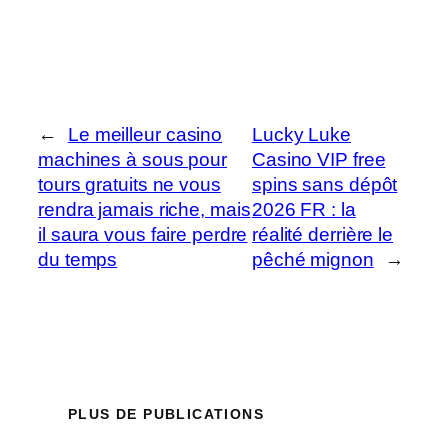
←
Le meilleur casino
Lucky Luke
machines à sous pour
Casino VIP free
tours gratuits ne vous
spins sans dépôt
rendra jamais riche, mais
2026 FR : la
il saura vous faire perdre
réalité derrière le
du temps
pêché mignon
→
PLUS DE PUBLICATIONS