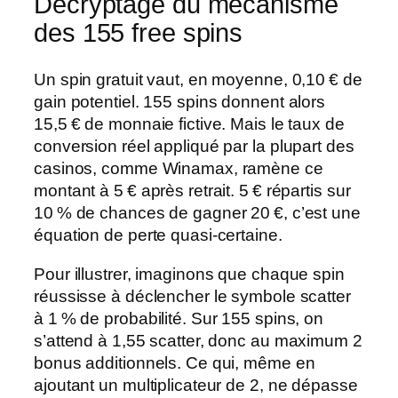
Décryptage du mécanisme
des 155 free spins
Un spin gratuit vaut, en moyenne, 0,10 € de
gain potentiel. 155 spins donnent alors
15,5 € de monnaie fictive. Mais le taux de
conversion réel appliqué par la plupart des
casinos, comme Winamax, ramène ce
montant à 5 € après retrait. 5 € répartis sur
10 % de chances de gagner 20 €, c’est une
équation de perte quasi‑certaine.
Pour illustrer, imaginons que chaque spin
réussisse à déclencher le symbole scatter
à 1 % de probabilité. Sur 155 spins, on
s’attend à 1,55 scatter, donc au maximum 2
bonus additionnels. Ce qui, même en
ajoutant un multiplicateur de 2, ne dépasse