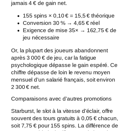
jamais 4 € de gain net.
155 spins × 0,10 € = 15,5 € théorique
Conversion 30 % → 4,65 € réel
Exigence de mise 35× → 162,75 € de
jeu nécessaire
Or, la plupart des joueurs abandonnent
après 3 000 € de jeu, car la fatigue
psychologique dépasse le gain espéré. Ce
chiffre dépasse de loin le revenu moyen
mensuel d’un salarié français, soit environ
2 300 € net.
Comparaisons avec d’autres promotions
Starburst, le slot à la vitesse d’éclair, offre
souvent des tours gratuits à 0,05 € chacun,
soit 7,75 € pour 155 spins. La différence de