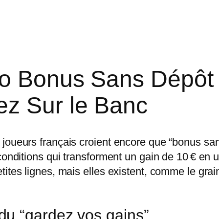
no Bonus Sans Dépôt 
ez Sur le Banc
joueurs français croient encore que “bonus sans
conditions qui transforment un gain de 10 € en 
tites lignes, mais elles existent, comme le gr
u “gardez vos gains”