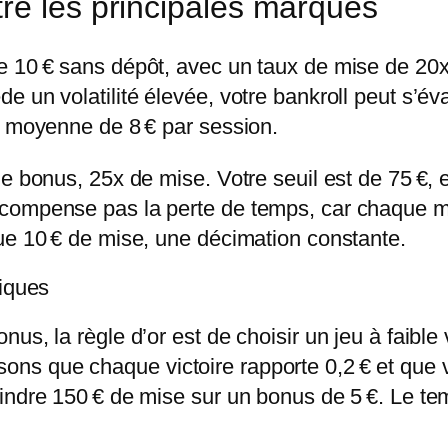
re les principales marques
 10 € sans dépôt, avec un taux de mise de 20x,
 un volatilité élevée, votre bankroll peut s’éva
e moyenne de 8 € par session.
 bonus, 25x de mise. Votre seuil est de 75 €, et 
 compense pas la perte de temps, car chaque m
ue 10 € de mise, une décimation constante.
niques
us, la règle d’or est de choisir un jeu à faible
 que chaque victoire rapporte 0,2 € et que vou
eindre 150 € de mise sur un bonus de 5 €. Le t