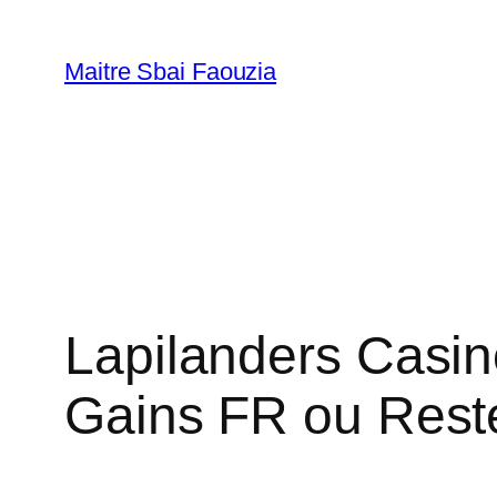
Aller
au
Maitre Sbai Faouzia
contenu
Lapilanders Casi
Gains FR ou Rest