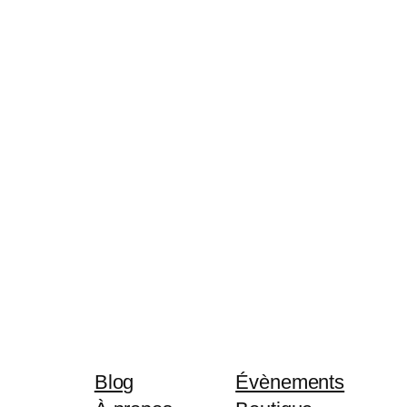
Blog
Évènements