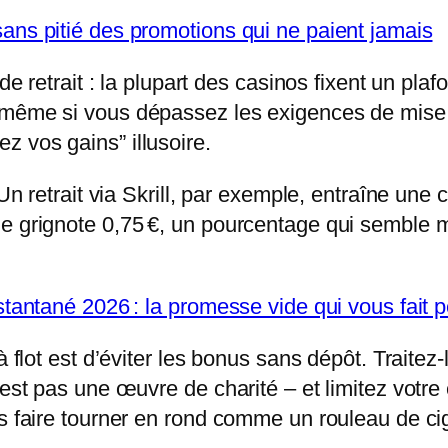
ans pitié des promotions qui ne paient jamais
 de retrait : la plupart des casinos fixent un pla
 même si vous dépassez les exigences de mise,
 vos gains” illusoire.
. Un retrait via Skrill, par exemple, entraîne u
e grignote 0,75 €, un pourcentage qui semble m
stantané 2026 : la promesse vide qui vous fait 
r à flot est d’éviter les bonus sans dépôt. Trai
est pas une œuvre de charité – et limitez votre 
us faire tourner en rond comme un rouleau de c