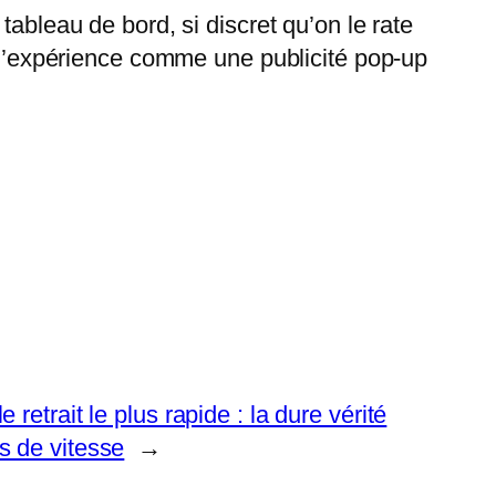
du tableau de bord, si discret qu’on le rate
e l’expérience comme une publicité pop‑up
 retrait le plus rapide : la dure vérité
s de vitesse
→