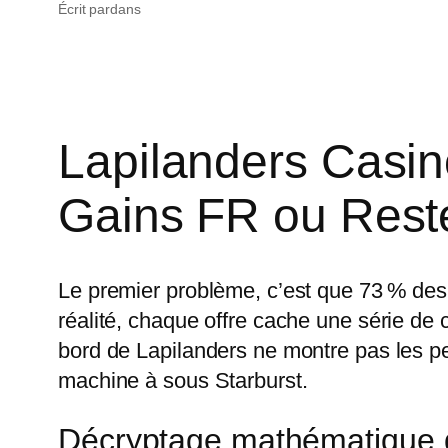
Écrit par
dans
Lapilanders Casi
Gains FR ou Rest
Le premier problème, c’est que 73 % des 
réalité, chaque offre cache une série de 
bord de Lapilanders ne montre pas les pe
machine à sous Starburst.
Décryptage mathématique d