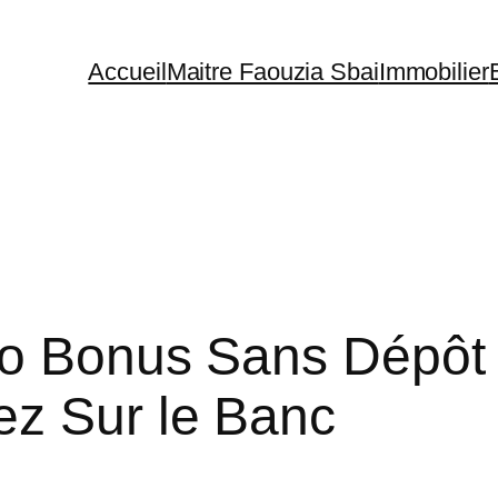
Accueil
Maitre Faouzia Sbai
Immobilier
no Bonus Sans Dépôt 
ez Sur le Banc