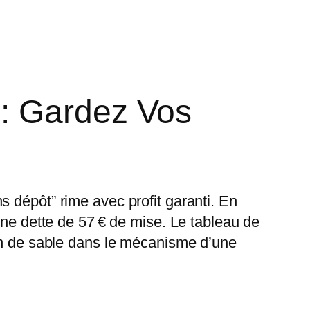
: Gardez Vos
 dépôt” rime avec profit garanti. En
une dette de 57 € de mise. Le tableau de
ain de sable dans le mécanisme d’une