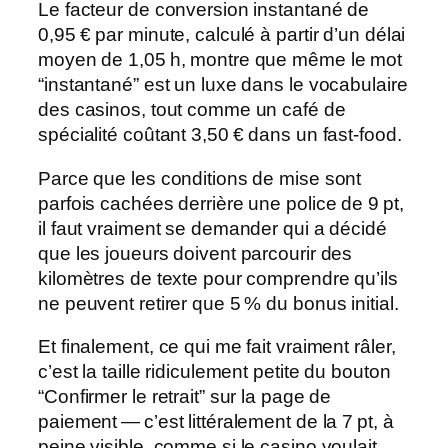
Le facteur de conversion instantané de
0,95 € par minute, calculé à partir d’un délai
moyen de 1,05 h, montre que même le mot
“instantané” est un luxe dans le vocabulaire
des casinos, tout comme un café de
spécialité coûtant 3,50 € dans un fast‑food.
Parce que les conditions de mise sont
parfois cachées derrière une police de 9 pt,
il faut vraiment se demander qui a décidé
que les joueurs doivent parcourir des
kilomètres de texte pour comprendre qu’ils
ne peuvent retirer que 5 % du bonus initial.
Et finalement, ce qui me fait vraiment râler,
c’est la taille ridiculement petite du bouton
“Confirmer le retrait” sur la page de
paiement — c’est littéralement de la 7 pt, à
peine visible, comme si le casino voulait