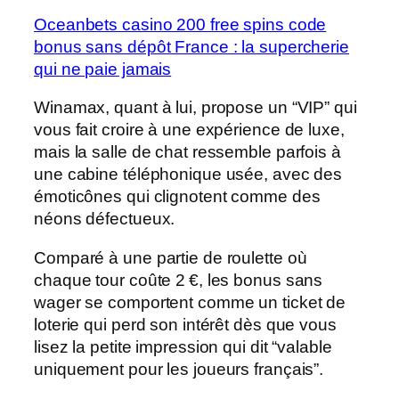
Oceanbets casino 200 free spins code
bonus sans dépôt France : la supercherie
qui ne paie jamais
Winamax, quant à lui, propose un “VIP” qui
vous fait croire à une expérience de luxe,
mais la salle de chat ressemble parfois à
une cabine téléphonique usée, avec des
émoticônes qui clignotent comme des
néons défectueux.
Comparé à une partie de roulette où
chaque tour coûte 2 €, les bonus sans
wager se comportent comme un ticket de
loterie qui perd son intérêt dès que vous
lisez la petite impression qui dit “valable
uniquement pour les joueurs français”.