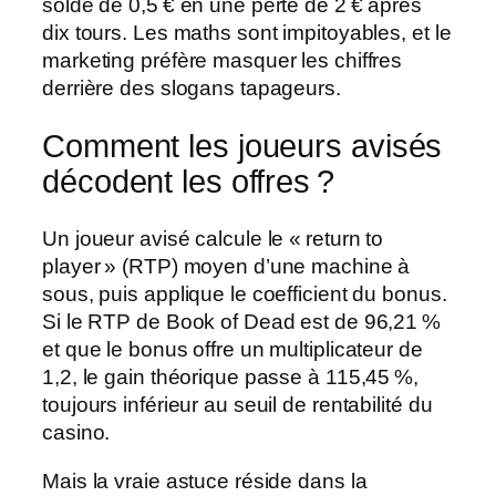
solde de 0,5 € en une perte de 2 € après
dix tours. Les maths sont impitoyables, et le
marketing préfère masquer les chiffres
derrière des slogans tapageurs.
Comment les joueurs avisés
décodent les offres ?
Un joueur avisé calcule le « return to
player » (RTP) moyen d’une machine à
sous, puis applique le coefficient du bonus.
Si le RTP de Book of Dead est de 96,21 %
et que le bonus offre un multiplicateur de
1,2, le gain théorique passe à 115,45 %,
toujours inférieur au seuil de rentabilité du
casino.
Mais la vraie astuce réside dans la