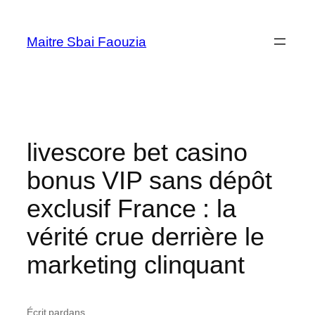
Maitre Sbai Faouzia
livescore bet casino
bonus VIP sans dépôt
exclusif France : la
vérité crue derrière le
marketing clinquant
Écrit par
dans