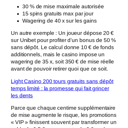
30 % de mise maximale autorisée
15 spins gratuits max par jour
Wagering de 40 x sur les gains
Un autre exemple : Un joueur dépose 20 €
sur Unibet pour profiter d’un bonus de 50 %
sans dépôt. Le calcul donne 10 € de fonds
additionnels, mais le casino impose un
wagering de 35 x, soit 350 € de mise réelle
avant de pouvoir retirer quoi que ce soit.
Light Casino 200 tours gratuits sans dépôt
temps limité : la promesse qui fait grincer
les dents
Parce que chaque centime supplémentaire
de mise augmente le risque, les promotions
« VIP » finissent souvent par transformer un