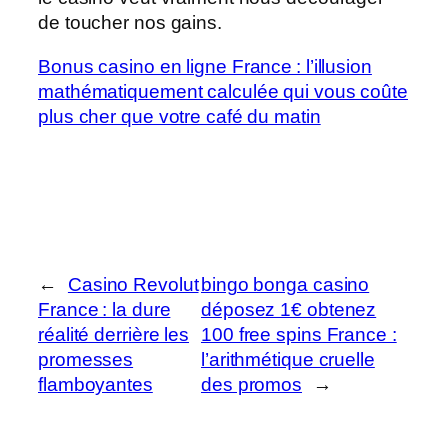
de toucher nos gains.
Bonus casino en ligne France : l’illusion
mathématiquement calculée qui vous coûte
plus cher que votre café du matin
←
Casino Revolut
bingo bonga casino
France : la dure
déposez 1€ obtenez
réalité derrière les
100 free spins France :
promesses
l’arithmétique cruelle
flamboyantes
des promos
→