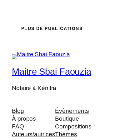
PLUS DE PUBLICATIONS
Maitre Sbai Faouzia
Notaire à Kénitra
Blog
Évènements
À propos
Boutique
FAQ
Compositions
Auteurs/autrices
Thèmes