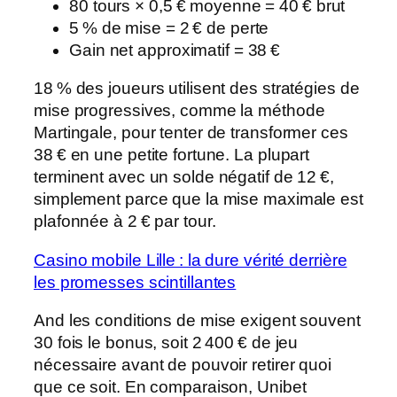
80 tours × 0,5 € moyenne = 40 € brut
5 % de mise = 2 € de perte
Gain net approximatif = 38 €
18 % des joueurs utilisent des stratégies de
mise progressives, comme la méthode
Martingale, pour tenter de transformer ces
38 € en une petite fortune. La plupart
terminent avec un solde négatif de 12 €,
simplement parce que la mise maximale est
plafonnée à 2 € par tour.
Casino mobile Lille : la dure vérité derrière
les promesses scintillantes
And les conditions de mise exigent souvent
30 fois le bonus, soit 2 400 € de jeu
nécessaire avant de pouvoir retirer quoi
que ce soit. En comparaison, Unibet