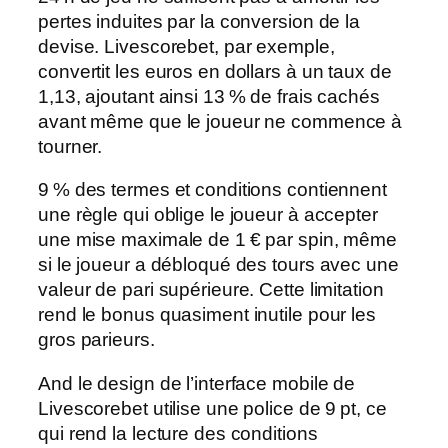
pertes induites par la conversion de la
devise. Livescorebet, par exemple,
convertit les euros en dollars à un taux de
1,13, ajoutant ainsi 13 % de frais cachés
avant même que le joueur ne commence à
tourner.
9 % des termes et conditions contiennent
une règle qui oblige le joueur à accepter
une mise maximale de 1 € par spin, même
si le joueur a débloqué des tours avec une
valeur de pari supérieure. Cette limitation
rend le bonus quasiment inutile pour les
gros parieurs.
And le design de l’interface mobile de
Livescorebet utilise une police de 9 pt, ce
qui rend la lecture des conditions