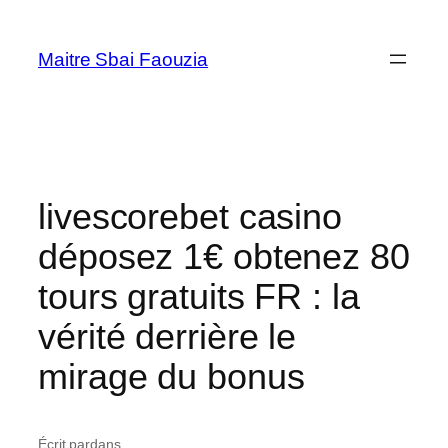
Maitre Sbai Faouzia
livescorebet casino
déposez 1€ obtenez 80
tours gratuits FR : la
vérité derrière le
mirage du bonus
Écrit par
dans