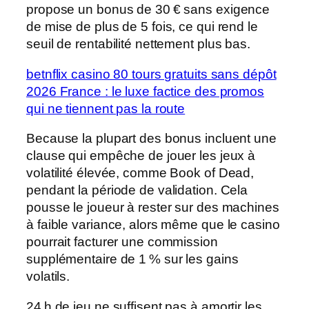
propose un bonus de 30 € sans exigence
de mise de plus de 5 fois, ce qui rend le
seuil de rentabilité nettement plus bas.
betnflix casino 80 tours gratuits sans dépôt
2026 France : le luxe factice des promos
qui ne tiennent pas la route
Because la plupart des bonus incluent une
clause qui empêche de jouer les jeux à
volatilité élevée, comme Book of Dead,
pendant la période de validation. Cela
pousse le joueur à rester sur des machines
à faible variance, alors même que le casino
pourrait facturer une commission
supplémentaire de 1 % sur les gains
volatils.
24 h de jeu ne suffisent pas à amortir les