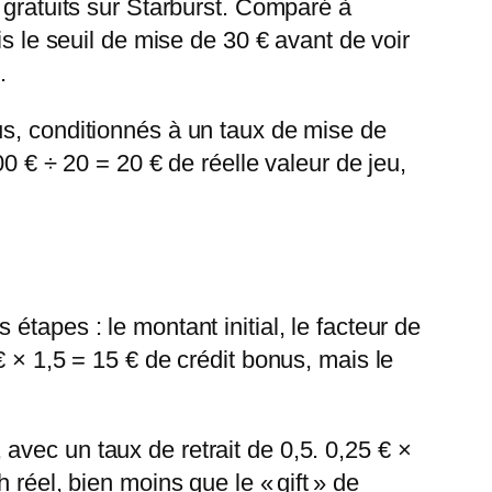
 gratuits sur Starburst. Comparé à
is le seuil de mise de 30 € avant de voir
.
us, conditionnés à un taux de mise de
0 € ÷ 20 = 20 € de réelle valeur de jeu,
tapes : le montant initial, le facteur de
€ × 1,5 = 15 € de crédit bonus, mais le
vec un taux de retrait de 0,5. 0,25 € ×
 réel, bien moins que le « gift » de