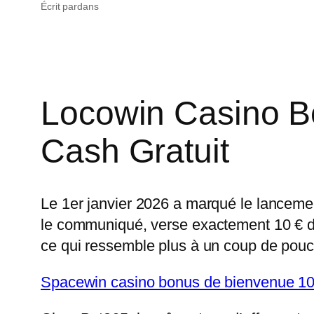
Écrit par
dans
Locowin Casino B
Cash Gratuit
Le 1er janvier 2026 a marqué le lancemen
le communiqué, verse exactement 10 € dès
ce qui ressemble plus à un coup de pouc
Spacewin casino bonus de bienvenue 100 