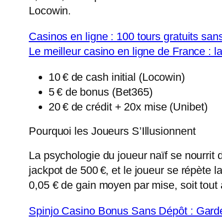
Locowin.
Casinos en ligne : 100 tours gratuits san
Le meilleur casino en ligne de France : la
10 € de cash initial (Locowin)
5 € de bonus (Bet365)
20 € de crédit + 20x mise (Unibet)
Pourquoi les Joueurs S’Illusionnent
La psychologie du joueur naïf se nourrit 
jackpot de 500 €, et le joueur se répète 
0,05 € de gain moyen par mise, soit tout à
Spinjo Casino Bonus Sans Dépôt : Gard