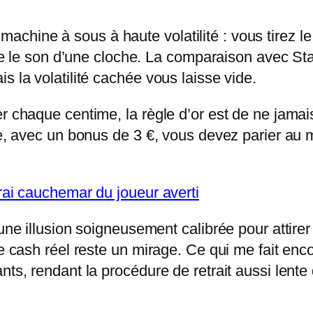
ne à sous à haute volatilité : vous tirez le lev
que le son d’une cloche. La comparaison avec Star
s la volatilité cachée vous laisse vide.
er chaque centime, la règle d’or est de ne jama
que, avec un bonus de 3 €, vous devez parier au
rai cauchemar du joueur averti
 une illusion soigneusement calibrée pour attir
e cash réel reste un mirage. Ce qui me fait encore
ts, rendant la procédure de retrait aussi lente 