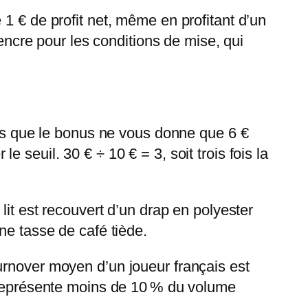
1 € de profit net, même en profitant d’un
’encre pour les conditions de mise, qui
ors que le bonus ne vous donne que 6 €
seuil. 30 € ÷ 10 € = 3, soit trois fois la
lit est recouvert d’un drap en polyester
ne tasse de café tiède.
urnover moyen d’un joueur français est
€ représente moins de 10 % du volume