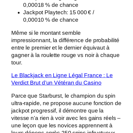
0,00018 % de chance
Jackpot Playtech: 15 000 € /
0,00010 % de chance
Même si le montant semble
impressionnant, la différence de probabilité
entre le premier et le dernier équivaut à
gagner à la roulette rouge vs noir à chaque
tour.
Le Blackjack en Ligne Légal France : Le
Verdict Brut d’un Vétéran du Casino
Parce que Starburst, le champion du spin
ultra‑rapide, ne propose aucune fonction de
jackpot progressif, il démontre que la
vitesse n’a rien à voir avec les gains réels –
une leçon que les novices apprennent à
leurs dépens après 250 spins infructueux.