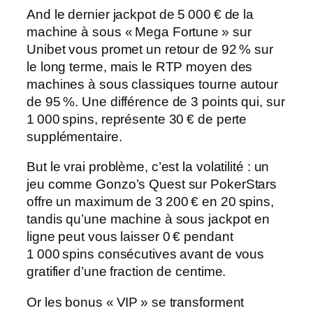
And le dernier jackpot de 5 000 € de la
machine à sous « Mega Fortune » sur
Unibet vous promet un retour de 92 % sur
le long terme, mais le RTP moyen des
machines à sous classiques tourne autour
de 95 %. Une différence de 3 points qui, sur
1 000 spins, représente 30 € de perte
supplémentaire.
But le vrai problème, c’est la volatilité : un
jeu comme Gonzo’s Quest sur PokerStars
offre un maximum de 3 200 € en 20 spins,
tandis qu’une machine à sous jackpot en
ligne peut vous laisser 0 € pendant
1 000 spins consécutives avant de vous
gratifier d’une fraction de centime.
Or les bonus « VIP » se transforment