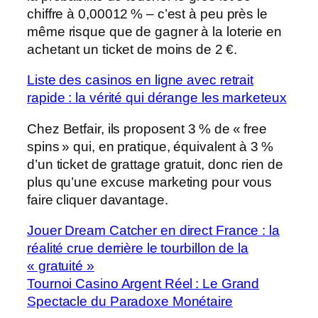
chiffre à 0,00012 % – c’est à peu près le
même risque que de gagner à la loterie en
achetant un ticket de moins de 2 €.
Liste des casinos en ligne avec retrait
rapide : la vérité qui dérange les marketeux
Chez Betfair, ils proposent 3 % de « free
spins » qui, en pratique, équivalent à 3 %
d’un ticket de grattage gratuit, donc rien de
plus qu’une excuse marketing pour vous
faire cliquer davantage.
Jouer Dream Catcher en direct France : la
réalité crue derrière le tourbillon de la
« gratuité »
Tournoi Casino Argent Réel : Le Grand
Spectacle du Paradoxe Monétaire