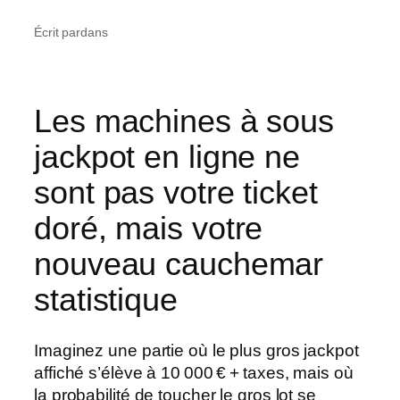
Écrit par
dans
Les machines à sous
jackpot en ligne ne
sont pas votre ticket
doré, mais votre
nouveau cauchemar
statistique
Imaginez une partie où le plus gros jackpot
affiché s’élève à 10 000 € + taxes, mais où
la probabilité de toucher le gros lot se