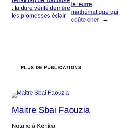
retrait rapide Toulouse
le leurre
: la dure vérité derrière
mathématique qui
les promesses éclair
coûte cher
→
PLUS DE PUBLICATIONS
Maitre Sbai Faouzia
Notaire à Kénitra