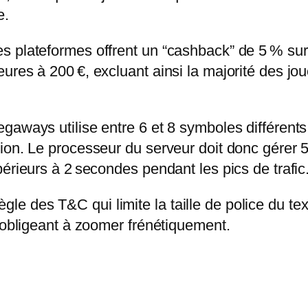
e.
 plateformes offrent un “cashback” de 5 % sur l
ures à 200 €, excluant ainsi la majorité des jo
aways utilise entre 6 et 8 symboles différents,
ion. Le processeur du serveur doit donc gérer 
érieurs à 2 secondes pendant les pics de trafic
e règle des T&C qui limite la taille de police du t
t obligeant à zoomer frénétiquement.