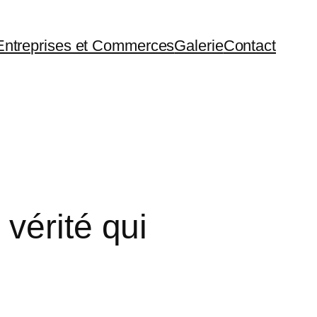
Entreprises et Commerces
Galerie
Contact
vérité qui