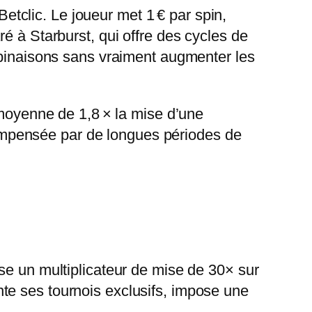
clic. Le joueur met 1 € par spin,
é à Starburst, qui offre des cycles de
mbinaisons sans vraiment augmenter les
 moyenne de 1,8 × la mise d’une
mpensée par de longues périodes de
se un multiplicateur de mise de 30× sur
te ses tournois exclusifs, impose une