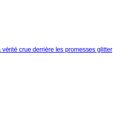
 vérité crue derrière les promesses glitter