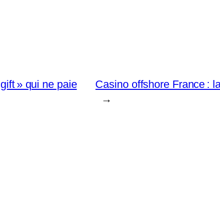
ift » qui ne paie
Casino offshore France : la
→