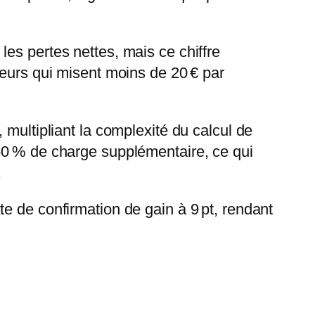
es pertes nettes, mais ce chiffre
ueurs qui misent moins de 20 € par
 multipliant la complexité du calcul de
50 % de charge supplémentaire, ce qui
.
exte de confirmation de gain à 9 pt, rendant