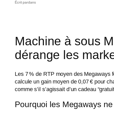
Écrit par
dans
Machine à sous Me
dérange les mark
Les 7 % de RTP moyen des Megaways font c
calcule un gain moyen de 0,07 € pour chaq
comme s’il s’agissait d’un cadeau “gratuit
Pourquoi les Megaways ne s