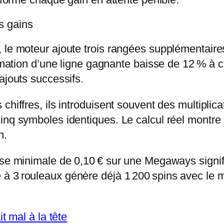
s gains
le moteur ajoute trois rangées supplémentaires.
ormation d’une ligne gagnante baisse de 12 % à 
ajouts successifs.
chiffres, ils introduisent souvent des multipli
nq symboles identiques. Le calcul réel montre q
n.
ise minimale de 0,10 € sur une Megaways signif
 à 3 rouleaux génère déjà 1 200 spins avec le
t mal à la tête