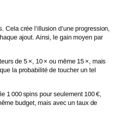
 Cela crée l’illusion d’une progression,
chaque ajout. Ainsi, le gain moyen par
cateurs de 5 ×, 10 × ou même 15 ×, mais
ue la probabilité de toucher un tel
ie 1 000 spins pour seulement 100 €,
 même budget, mais avec un taux de