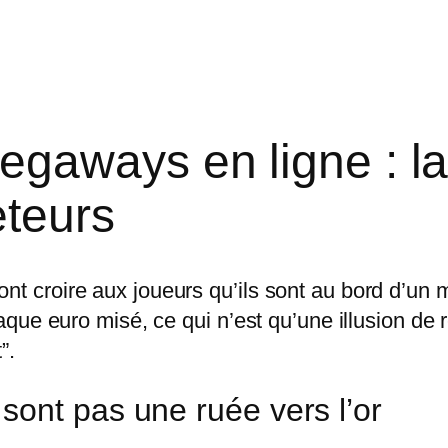
gaways en ligne : la 
eteurs
roire aux joueurs qu’ils sont au bord d’un mir
ue euro misé, ce qui n’est qu’une illusion de re
”.
ont pas une ruée vers l’or