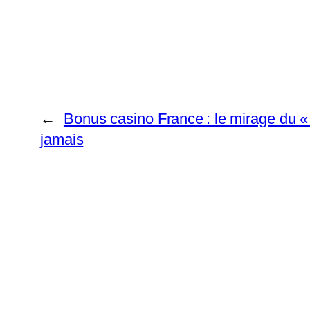
←
Bonus casino France : le mirage du « g
jamais