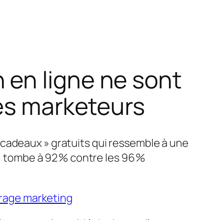
en ligne ne sont
les marketeurs
 cadeaux » gratuits qui ressemble à une
el tombe à 92 % contre les 96 %
mirage marketing