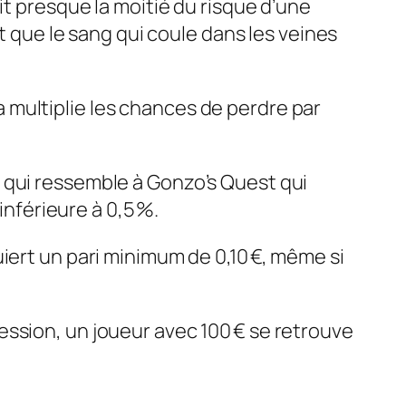
it presque la moitié du risque d’une
nt que le sang qui coule dans les veines
ela multiplie les chances de perdre par
 qui ressemble à Gonzo’s Quest qui
inférieure à 0,5 %.
iert un pari minimum de 0,10 €, même si
ession, un joueur avec 100 € se retrouve