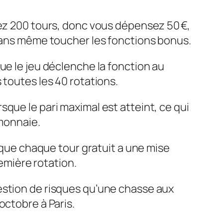
uez 200 tours, donc vous dépensez 50 €,
 sans même toucher les fonctions bonus.
ue le jeu déclenche la fonction au
 toutes les 40 rotations.
que le pari maximal est atteint, ce qui
 monnaie.
t que chaque tour gratuit a une mise
remière rotation.
estion de risques qu’une chasse aux
octobre à Paris.