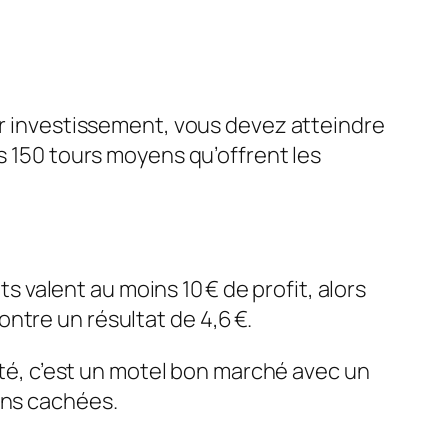
sur investissement, vous devez atteindre
s 150 tours moyens qu’offrent les
ts valent au moins 10 € de profit, alors
ntre un résultat de 4,6 €.
rité, c’est un motel bon marché avec un
ons cachées.