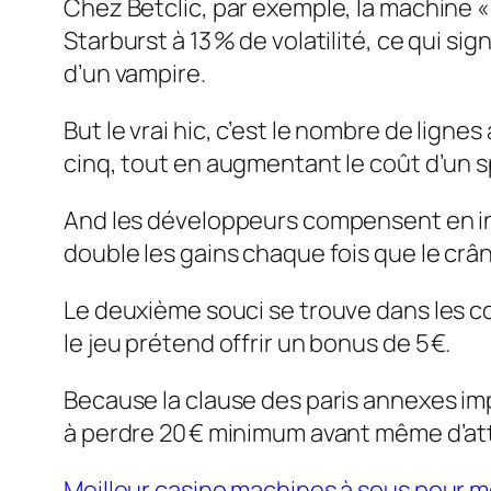
Chez Betclic, par exemple, la machine « 
Starburst à 13 % de volatilité, ce qui s
d’un vampire.
But le vrai hic, c’est le nombre de ligne
cinq, tout en augmentant le coût d’un spi
And les développeurs compensent en int
double les gains chaque fois que le crâne
Le deuxième souci se trouve dans les co
le jeu prétend offrir un bonus de 5 €.
Because la clause des paris annexes imp
à perdre 20 € minimum avant même d’att
Meilleur casino machines à sous pour mob