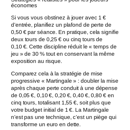
économes
Si vous vous obstinez à jouer avec 1 €
d’entrée, planifiez un plafond de perte de
0,50 € par séance. En pratique, cela signifie
deux tours de 0,25 € ou cinq tours de
0,10 €. Cette discipline réduit le « temps de
jeu » de 30 % tout en conservant la même
exposition au risque.
Comparez cela à la stratégie de mise
progressive « Martingale » : doubler la mise
après chaque perte conduit à une dépense
de 0,05 €, 0,10 €, 0,20 €, 0,40 €, 0,80 € en
cinq tours, totalisant 1,55 €, soit plus que
votre budget initial de 1 €. La Martingale
n’est pas une technique, c’est un piège qui
transforme un euro en dette.