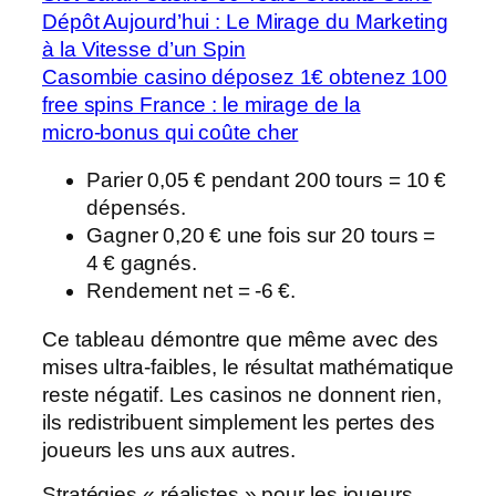
Dépôt Aujourd’hui : Le Mirage du Marketing
à la Vitesse d’un Spin
Casombie casino déposez 1€ obtenez 100
free spins France : le mirage de la
micro‑bonus qui coûte cher
Parier 0,05 € pendant 200 tours = 10 €
dépensés.
Gagner 0,20 € une fois sur 20 tours =
4 € gagnés.
Rendement net = -6 €.
Ce tableau démontre que même avec des
mises ultra‑faibles, le résultat mathématique
reste négatif. Les casinos ne donnent rien,
ils redistribuent simplement les pertes des
joueurs les uns aux autres.
Stratégies « réalistes » pour les joueurs