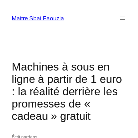
Aller
au
Maitre Sbai Faouzia
contenu
Machines à sous en
ligne à partir de 1 euro
: la réalité derrière les
promesses de «
cadeau » gratuit
Écrit par
dans