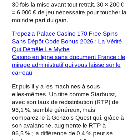
30 fois la mise avant tout retrait. 30 × 200 €
= 6 000 € de jeu nécessaire pour toucher la
moindre part du gain.
Tropezia Palace Casino 170 Free Spins
Sans Dépôt Code Bonus 2026 : La Vérité
Qui Démêle Le Mythe
Casino en ligne sans document France : le
mirage administratif qui vous laisse sur le
carreau
Et puis il y a les machines à sous
elles‑mêmes. Un titre comme Starburst,
avec son taux de redistribution (RTP) de
96,1 %, semble généreux, mais
comparez‑le à Gonzo’s Quest qui, grâce à
son avalanche, augmente le RTP à
96,5 % ; la différence de 0,4 % peut se