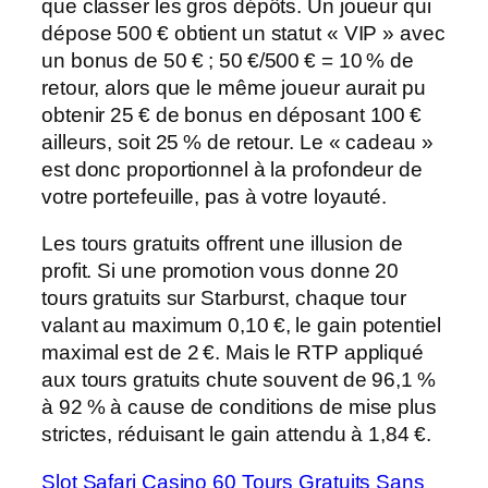
que classer les gros dépôts. Un joueur qui
dépose 500 € obtient un statut « VIP » avec
un bonus de 50 € ; 50 €/500 € = 10 % de
retour, alors que le même joueur aurait pu
obtenir 25 € de bonus en déposant 100 €
ailleurs, soit 25 % de retour. Le « cadeau »
est donc proportionnel à la profondeur de
votre portefeuille, pas à votre loyauté.
Les tours gratuits offrent une illusion de
profit. Si une promotion vous donne 20
tours gratuits sur Starburst, chaque tour
valant au maximum 0,10 €, le gain potentiel
maximal est de 2 €. Mais le RTP appliqué
aux tours gratuits chute souvent de 96,1 %
à 92 % à cause de conditions de mise plus
strictes, réduisant le gain attendu à 1,84 €.
Slot Safari Casino 60 Tours Gratuits Sans