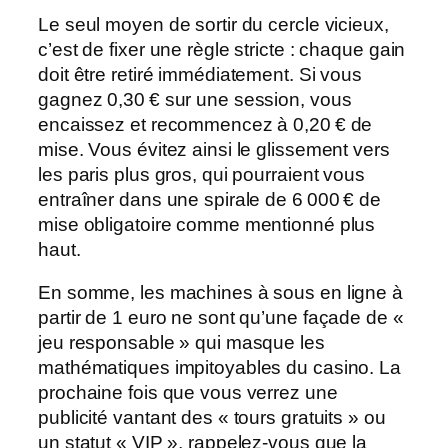
Le seul moyen de sortir du cercle vicieux,
c’est de fixer une règle stricte : chaque gain
doit être retiré immédiatement. Si vous
gagnez 0,30 € sur une session, vous
encaissez et recommencez à 0,20 € de
mise. Vous évitez ainsi le glissement vers
les paris plus gros, qui pourraient vous
entraîner dans une spirale de 6 000 € de
mise obligatoire comme mentionné plus
haut.
En somme, les machines à sous en ligne à
partir de 1 euro ne sont qu’une façade de «
jeu responsable » qui masque les
mathématiques impitoyables du casino. La
prochaine fois que vous verrez une
publicité vantant des « tours gratuits » ou
un statut « VIP », rappelez‑vous que la