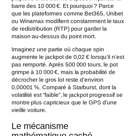
barre des 10 000 €. Et pourquoi ? Parce
que les plateformes comme Bet365, Unibet
ou Winamax modifient constamment le taux
de redistribution (RTP) pour garder la
maison au-dessus du point mort.
Imaginez une partie où chaque spin
augmente le jackpot de 0,02 € lorsqu’il n’est
pas remporté. Après 500 000 tours, le pot
grimpe à 10 000 €, mais la probabilité de
décrocher le gros lot reste d’environ
0,00001 %. Comparé à Starburst, dont la
volatilité est “faible”, le jackpot progressif se
montre plus capricieux que le GPS d’une
vieille voiture.
Le mécanisme
mathématique caché