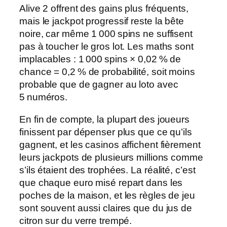
Alive 2 offrent des gains plus fréquents,
mais le jackpot progressif reste la bête
noire, car même 1 000 spins ne suffisent
pas à toucher le gros lot. Les maths sont
implacables : 1 000 spins × 0,02 % de
chance = 0,2 % de probabilité, soit moins
probable que de gagner au loto avec
5 numéros.
En fin de compte, la plupart des joueurs
finissent par dépenser plus que ce qu’ils
gagnent, et les casinos affichent fièrement
leurs jackpots de plusieurs millions comme
s’ils étaient des trophées. La réalité, c’est
que chaque euro misé repart dans les
poches de la maison, et les règles de jeu
sont souvent aussi claires que du jus de
citron sur du verre trempé.