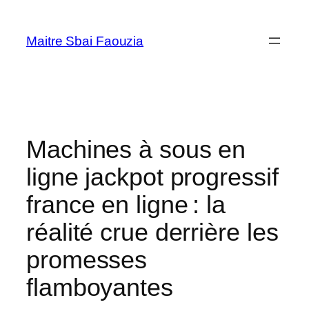
Aller
au
Maitre Sbai Faouzia
contenu
Machines à sous en
ligne jackpot progressif
france en ligne : la
réalité crue derrière les
promesses
flamboyantes