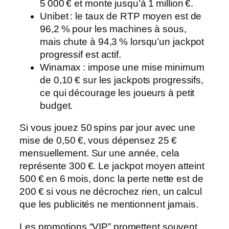
5 000 € et monte jusqu’à 1 million €.
Unibet : le taux de RTP moyen est de
96,2 % pour les machines à sous,
mais chute à 94,3 % lorsqu’un jackpot
progressif est actif.
Winamax : impose une mise minimum
de 0,10 € sur les jackpots progressifs,
ce qui décourage les joueurs à petit
budget.
Si vous jouez 50 spins par jour avec une
mise de 0,50 €, vous dépensez 25 €
mensuellement. Sur une année, cela
représente 300 €. Le jackpot moyen atteint
500 € en 6 mois, donc la perte nette est de
200 € si vous ne décrochez rien, un calcul
que les publicités ne mentionnent jamais.
Les promotions “VIP” promettent souvent