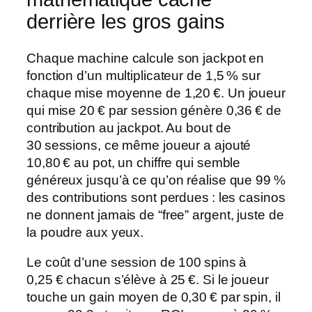
derrière les gros gains
Chaque machine calcule son jackpot en
fonction d’un multiplicateur de 1,5 % sur
chaque mise moyenne de 1,20 €. Un joueur
qui mise 20 € par session génère 0,36 € de
contribution au jackpot. Au bout de
30 sessions, ce même joueur a ajouté
10,80 € au pot, un chiffre qui semble
généreux jusqu’à ce qu’on réalise que 99 %
des contributions sont perdues : les casinos
ne donnent jamais de “free” argent, juste de
la poudre aux yeux.
Le coût d’une session de 100 spins à
0,25 € chacun s’élève à 25 €. Si le joueur
touche un gain moyen de 0,30 € par spin, il