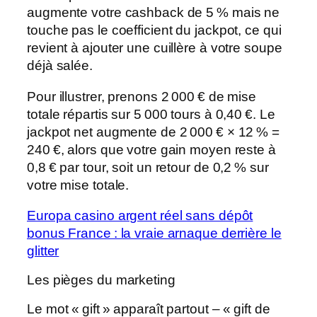
augmente votre cashback de 5 % mais ne
touche pas le coefficient du jackpot, ce qui
revient à ajouter une cuillère à votre soupe
déjà salée.
Pour illustrer, prenons 2 000 € de mise
totale répartis sur 5 000 tours à 0,40 €. Le
jackpot net augmente de 2 000 € × 12 % =
240 €, alors que votre gain moyen reste à
0,8 € par tour, soit un retour de 0,2 % sur
votre mise totale.
Europa casino argent réel sans dépôt
bonus France : la vraie arnaque derrière le
glitter
Les pièges du marketing
Le mot « gift » apparaît partout – « gift de