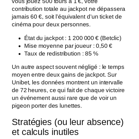
vous jouez 500 tours à 1 €, votre
contribution totale au jackpot ne dépassera
jamais 60 €, soit l’équivalent d’un ticket de
cinéma pour deux personnes.
État du jackpot : 1 200 000 € (Betclic)
Mise moyenne par joueur : 0,50 €
Taux de redistribution : 85 %
Un autre aspect souvent négligé : le temps
moyen entre deux gains de jackpot. Sur
Unibet, les données montrent un intervalle
de 72 heures, ce qui fait de chaque victoire
un événement aussi rare que de voir un
pigeon porter des lunettes.
Stratégies (ou leur absence)
et calculs inutiles