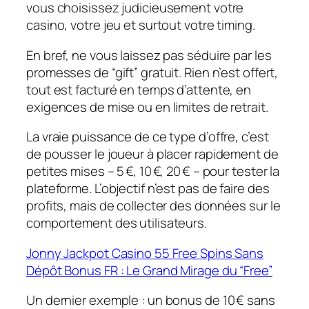
vous choisissez judicieusement votre
casino, votre jeu et surtout votre timing.
En bref, ne vous laissez pas séduire par les
promesses de “gift” gratuit. Rien n’est offert,
tout est facturé en temps d’attente, en
exigences de mise ou en limites de retrait.
La vraie puissance de ce type d’offre, c’est
de pousser le joueur à placer rapidement de
petites mises – 5 €, 10 €, 20 € – pour tester la
plateforme. L’objectif n’est pas de faire des
profits, mais de collecter des données sur le
comportement des utilisateurs.
Jonny Jackpot Casino 55 Free Spins Sans
Dépôt Bonus FR : Le Grand Mirage du “Free”
Un dernier exemple : un bonus de 10 € sans