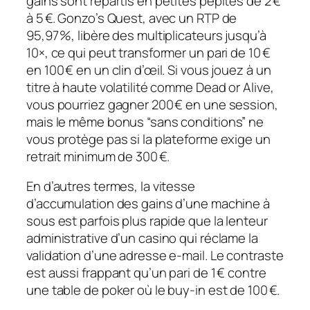
gains sont répartis en petites pépites de 2 €
à 5 €. Gonzo’s Quest, avec un RTP de
95,97 %, libère des multiplicateurs jusqu’à
10×, ce qui peut transformer un pari de 10 €
en 100 € en un clin d’œil. Si vous jouez à un
titre à haute volatilité comme Dead or Alive,
vous pourriez gagner 200 € en une session,
mais le même bonus “sans conditions” ne
vous protège pas si la plateforme exige un
retrait minimum de 300 €.
En d’autres termes, la vitesse
d’accumulation des gains d’une machine à
sous est parfois plus rapide que la lenteur
administrative d’un casino qui réclame la
validation d’une adresse e‑mail. Le contraste
est aussi frappant qu’un pari de 1 € contre
une table de poker où le buy‑in est de 100 €.