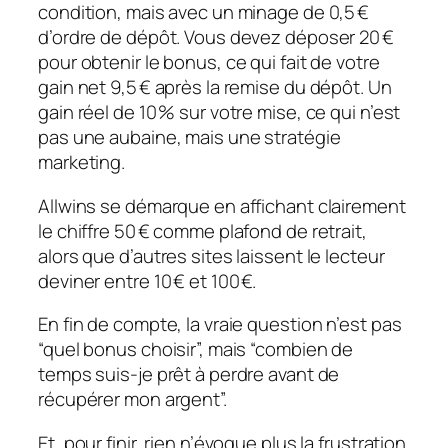
condition, mais avec un minage de 0,5 €
d’ordre de dépôt. Vous devez déposer 20 €
pour obtenir le bonus, ce qui fait de votre
gain net 9,5 € après la remise du dépôt. Un
gain réel de 10 % sur votre mise, ce qui n’est
pas une aubaine, mais une stratégie
marketing.
Allwins se démarque en affichant clairement
le chiffre 50 € comme plafond de retrait,
alors que d’autres sites laissent le lecteur
deviner entre 10 € et 100 €.
En fin de compte, la vraie question n’est pas
“quel bonus choisir”, mais “combien de
temps suis‑je prêt à perdre avant de
récupérer mon argent”.
Et, pour finir, rien n’évoque plus la frustration