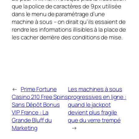
que la police de caractères de 9 px utilisée
dans le menu de paramétrage d’une
machine à sous – on dirait qu’ils essaient de
rendre les informations illisibles à la place de
les cacher derrière des conditions de mise.
←
Prime Fortune
Les machines à sous
Casino 210 Free Spins
progressives en ligne :
Sans Dépôt Bonus
quand le jackpot
VIP France : La
devient plus fragile
Grande Bluff du
que du verre trempé
Marketing
→