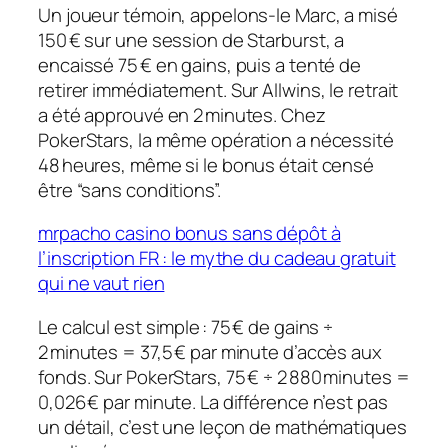
Un joueur témoin, appelons‑le Marc, a misé
150 € sur une session de Starburst, a
encaissé 75 € en gains, puis a tenté de
retirer immédiatement. Sur Allwins, le retrait
a été approuvé en 2 minutes. Chez
PokerStars, la même opération a nécessité
48 heures, même si le bonus était censé
être “sans conditions”.
mrpacho casino bonus sans dépôt à
l’inscription FR : le mythe du cadeau gratuit
qui ne vaut rien
Le calcul est simple : 75 € de gains ÷
2 minutes = 37,5 € par minute d’accès aux
fonds. Sur PokerStars, 75 € ÷ 2 880 minutes =
0,026 € par minute. La différence n’est pas
un détail, c’est une leçon de mathématiques