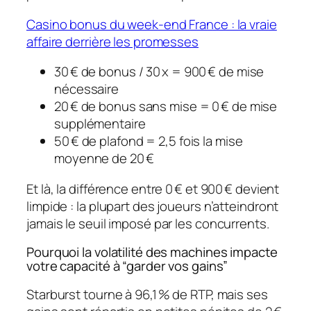
Casino bonus du week‑end France : la vraie
affaire derrière les promesses
30 € de bonus / 30 x = 900 € de mise
nécessaire
20 € de bonus sans mise = 0 € de mise
supplémentaire
50 € de plafond = 2,5 fois la mise
moyenne de 20 €
Et là, la différence entre 0 € et 900 € devient
limpide : la plupart des joueurs n’atteindront
jamais le seuil imposé par les concurrents.
Pourquoi la volatilité des machines impacte
votre capacité à “garder vos gains”
Starburst tourne à 96,1 % de RTP, mais ses