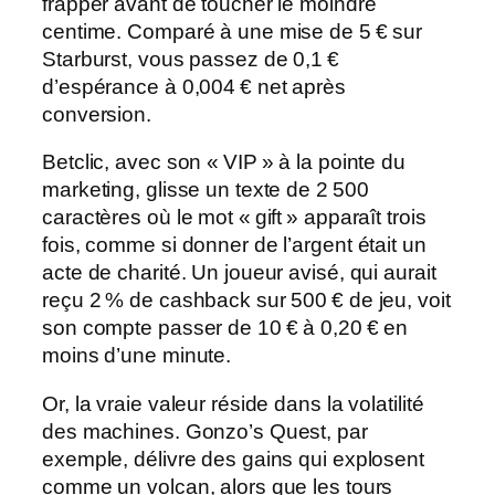
frapper avant de toucher le moindre
centime. Comparé à une mise de 5 € sur
Starburst, vous passez de 0,1 €
d’espérance à 0,004 € net après
conversion.
Betclic, avec son « VIP » à la pointe du
marketing, glisse un texte de 2 500
caractères où le mot « gift » apparaît trois
fois, comme si donner de l’argent était un
acte de charité. Un joueur avisé, qui aurait
reçu 2 % de cashback sur 500 € de jeu, voit
son compte passer de 10 € à 0,20 € en
moins d’une minute.
Or, la vraie valeur réside dans la volatilité
des machines. Gonzo’s Quest, par
exemple, délivre des gains qui explosent
comme un volcan, alors que les tours