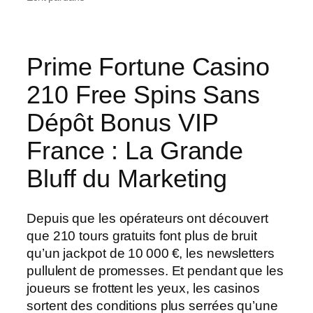
Prime Fortune Casino
210 Free Spins Sans
Dépôt Bonus VIP
France : La Grande
Bluff du Marketing
Depuis que les opérateurs ont découvert
que 210 tours gratuits font plus de bruit
qu’un jackpot de 10 000 €, les newsletters
pullulent de promesses. Et pendant que les
joueurs se frottent les yeux, les casinos
sortent des conditions plus serrées qu’une