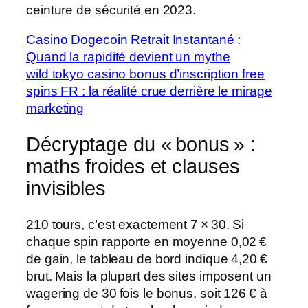
ceinture de sécurité en 2023.
Casino Dogecoin Retrait Instantané :
Quand la rapidité devient un mythe
wild tokyo casino bonus d’inscription free
spins FR : la réalité crue derrière le mirage
marketing
Décryptage du « bonus » :
maths froides et clauses
invisibles
210 tours, c’est exactement 7 × 30. Si
chaque spin rapporte en moyenne 0,02 €
de gain, le tableau de bord indique 4,20 €
brut. Mais la plupart des sites imposent un
wagering de 30 fois le bonus, soit 126 € à