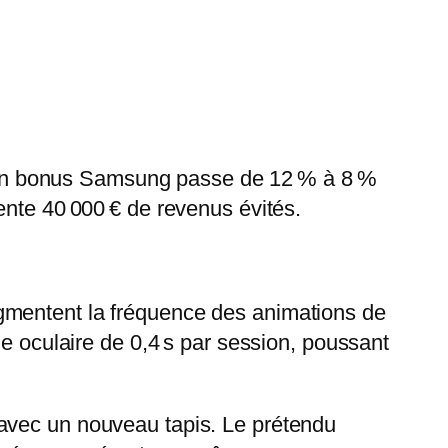
ent un bonus Samsung passe de 12 % à 8 %
ente 40 000 € de revenus évités.
gmentent la fréquence des animations de
ue oculaire de 0,4 s par session, poussant
 avec un nouveau tapis. Le prétendu