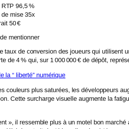
 RTP 96,5 %
e de mise 35x
ait 50 €
 de mentionner
: le taux de conversion des joueurs qui utilis
te de 4 % qui, sur 1 000 000 € de dépôt, représ
de la “ liberté” numérique
s couleurs plus saturées, les développeurs au
ion. Cette surcharge visuelle augmente la fatig
nt », il ressemble plus à un motel bon marché