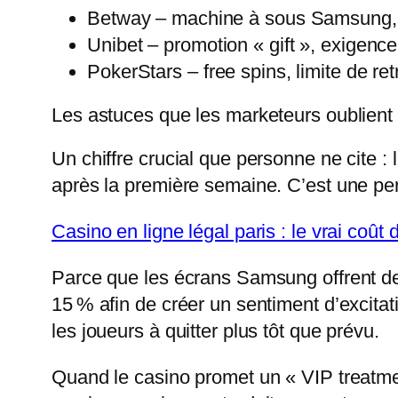
Betway – machine à sous Samsung,
Unibet – promotion « gift », exigenc
PokerStars – free spins, limite de retr
Les astuces que les marketeurs oublient
Un chiffre crucial que personne ne cite 
après la première semaine. C’est une per
Casino en ligne légal paris : le vrai coût 
Parce que les écrans Samsung offrent de
15 % afin de créer un sentiment d’excitat
les joueurs à quitter plus tôt que prévu.
Quand le casino promet un « VIP treatme