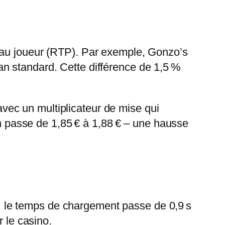
 au joueur (RTP). Par exemple, Gonzo’s
n standard. Cette différence de 1,5 %
ec un multiplicateur de mise qui
en passe de 1,85 € à 1,88 € – une hausse
 le temps de chargement passe de 0,9 s
r le casino.