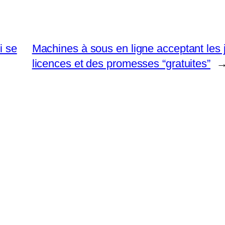
i se
Machines à sous en ligne acceptant les j
licences et des promesses “gratuites”