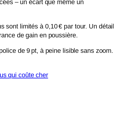
noncées – un écart que même un
ns sont limités à 0,10 € par tour. Un détail
érance de gain en poussière.
olice de 9 pt, à peine lisible sans zoom.
us qui coûte cher