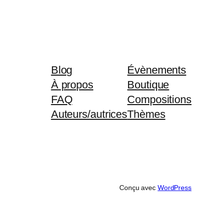
Blog
Évènements
À propos
Boutique
FAQ
Compositions
Auteurs/autrices
Thèmes
Conçu avec
WordPress