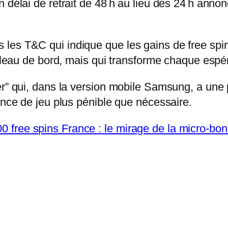
n délai de retrait de 48 h au lieu des 24 h an
dans les T&C qui indique que les gains de free spi
tableau de bord, mais qui transforme chaque esp
r” qui, dans la version mobile Samsung, a une p
ence de jeu plus pénible que nécessaire.
free spins France : le mirage de la micro‑bon