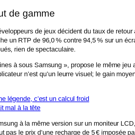
aut de gamme
éveloppeurs de jeux décident du taux de retour
che un RTP de 96,0 % contre 94,5 % sur un écra
oués, rien de spectaculaire.
ines à sous Samsung », propose le même jeu av
plicateur n’est qu’un leurre visuel; le gain moy
e légende, c’est un calcul froid
t mal à la tête
msung à la même version sur un moniteur LCD,
aut pas le prix d’une recharge de 5 € imposée pa