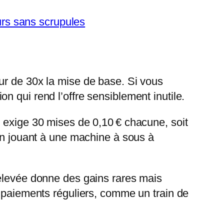
ours sans scrupules
ur de 30x la mise de base. Si vous
 qui rend l’offre sensiblement inutile.
 exige 30 mises de 0,10 € chacune, soit
 en jouant à une machine à sous à
 élevée donne des gains rares mais
s paiements réguliers, comme un train de