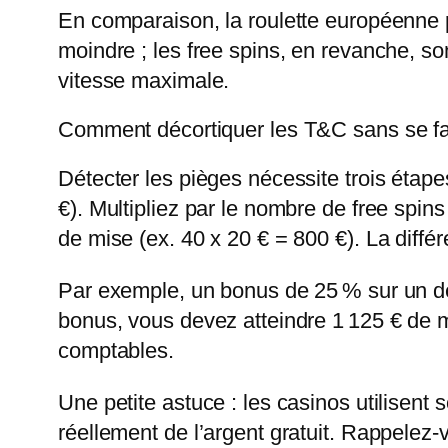
En comparaison, la roulette européenne 
moindre ; les free spins, en revanche, so
vitesse maximale.
Comment décortiquer les T&C sans se fai
Détecter les pièges nécessite trois étape
€). Multipliez par le nombre de free spin
de mise (ex. 40 x 20 € = 800 €). La diff
Par exemple, un bonus de 25 % sur un dép
bonus, vous devez atteindre 1 125 € de mis
comptables.
Une petite astuce : les casinos utilisent
réellement de l’argent gratuit. Rappelez‑v