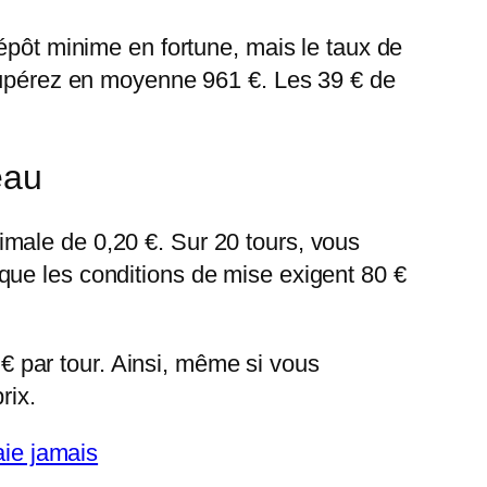
épôt minime en fortune, mais le taux de
écupérez en moyenne 961 €. Les 39 € de
eau
male de 0,20 €. Sur 20 tours, vous
que les conditions de mise exigent 80 €
 € par tour. Ainsi, même si vous
rix.
aie jamais