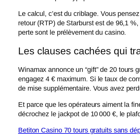
Le calcul, c’est du criblage. Vous pense
retour (RTP) de Starburst est de 96,1 %,
perte sont le prélèvement du casino.
Les clauses cachées qui tr
Winamax annonce un “gift” de 20 tours g
engagez 4 € maximum. Si le taux de conv
de mise supplémentaire. Vous avez perdu
Et parce que les opérateurs aiment la fine
décrochez le jackpot de 10 000 €, le plaf
Betiton Casino 70 tours gratuits sans dép