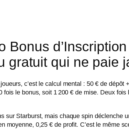
 Bonus d’Inscription
u gratuit qui ne paie 
oueurs, c’est le calcul mental : 50 € de dépôt 
 fois le bonus, soit 1 200 € de mise. Deux fois 
ns sur Starburst, mais chaque spin déclenche u
 en moyenne, 0,25 € de profit. C’est le même s