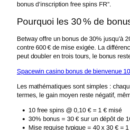
bonus d’inscription free spins FR”.
Pourquoi les 30 % de bonu
Betway offre un bonus de 30% jusqu’à 200
contre 600 € de mise exigée. La différenc
peut doubler en trois tours, le bonus res
Spacewin casino bonus de bienvenue 100 
Les mathématiques sont simples : chaqu
termes, le gain moyen reste négatif, mêm
10 free spins @ 0,10 € = 1 € misé
30% bonus = 30 € sur un dépôt de 1
Mise requise typique = 40 x 30 € = 1