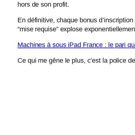
hors de son profit.
En définitive, chaque bonus d’inscription 
“mise requise” explose exponentiellement.
Machines à sous iPad France : le pari qu
Ce qui me gêne le plus, c’est la police 