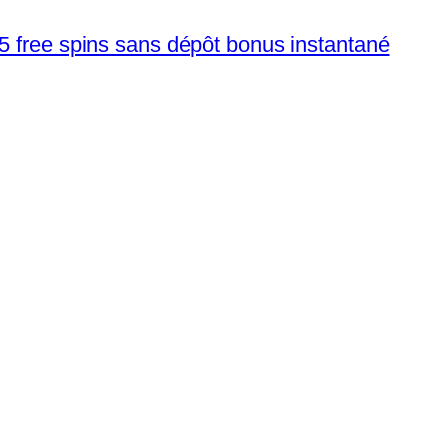
5 free spins sans dépôt bonus instantané