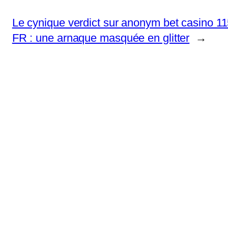
Le cynique verdict sur anonym bet casino 11
FR : une arnaque masquée en glitter
→