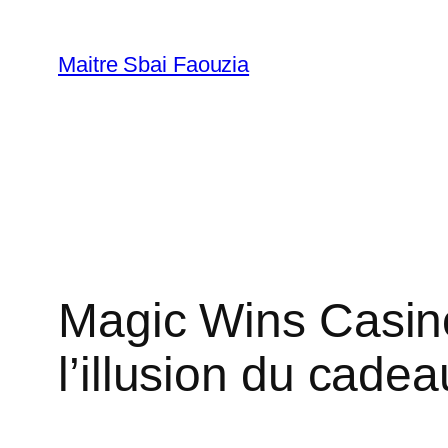
Aller
au
Maitre Sbai Faouzia
contenu
Magic Wins Casino
l’illusion du cadea