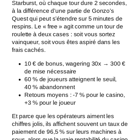
Starburst, où chaque tour dure 2 secondes,
à la différence d’une partie de Gonzo’s
Quest qui peut s’étendre sur 5 minutes de
respins. Le « free » agit comme un tour de
roulette à deux cases : soit vous sortez
vainqueur, soit vous êtes aspiré dans les
frais cachés.
10 € de bonus, wagering 30x → 300 €
de mise nécessaire
60 % de joueurs atteignent le seuil,
40 % abandonnent
Retours moyens : -7 % pour le casino,
+3 % pour le joueur
Et parce que les opérateurs aiment les
chiffres jolis, ils affichent souvent un taux de
paiement de 96,5 % sur leurs machines à
sous, alors que la vraie rentabilité du casino