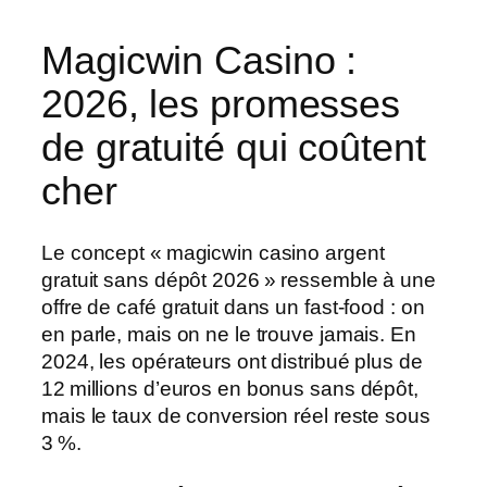
Magicwin Casino :
2026, les promesses
de gratuité qui coûtent
cher
Le concept « magicwin casino argent
gratuit sans dépôt 2026 » ressemble à une
offre de café gratuit dans un fast‑food : on
en parle, mais on ne le trouve jamais. En
2024, les opérateurs ont distribué plus de
12 millions d’euros en bonus sans dépôt,
mais le taux de conversion réel reste sous
3 %.