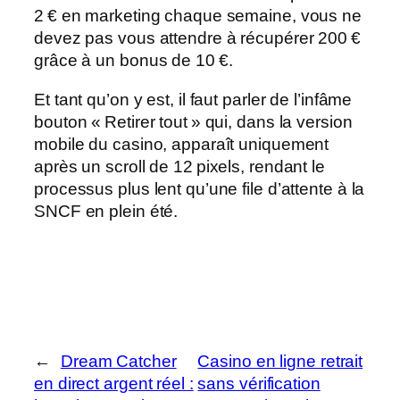
2 € en marketing chaque semaine, vous ne
devez pas vous attendre à récupérer 200 €
grâce à un bonus de 10 €.
Et tant qu’on y est, il faut parler de l’infâme
bouton « Retirer tout » qui, dans la version
mobile du casino, apparaît uniquement
après un scroll de 12 pixels, rendant le
processus plus lent qu’une file d’attente à la
SNCF en plein été.
←
Dream Catcher
Casino en ligne retrait
en direct argent réel :
sans vérification