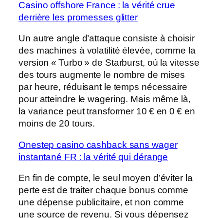
Casino offshore France : la vérité crue
derrière les promesses glitter
Un autre angle d’attaque consiste à choisir
des machines à volatilité élevée, comme la
version « Turbo » de Starburst, où la vitesse
des tours augmente le nombre de mises
par heure, réduisant le temps nécessaire
pour atteindre le wagering. Mais même là,
la variance peut transformer 10 € en 0 € en
moins de 20 tours.
Onestep casino cashback sans wager
instantané FR : la vérité qui dérange
En fin de compte, le seul moyen d’éviter la
perte est de traiter chaque bonus comme
une dépense publicitaire, et non comme
une source de revenu. Si vous dépensez