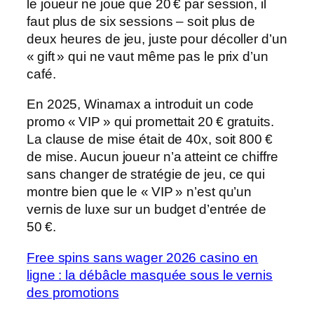
le joueur ne joue que 20 € par session, il
faut plus de six sessions – soit plus de
deux heures de jeu, juste pour décoller d’un
« gift » qui ne vaut même pas le prix d’un
café.
En 2025, Winamax a introduit un code
promo « VIP » qui promettait 20 € gratuits.
La clause de mise était de 40x, soit 800 €
de mise. Aucun joueur n’a atteint ce chiffre
sans changer de stratégie de jeu, ce qui
montre bien que le « VIP » n’est qu’un
vernis de luxe sur un budget d’entrée de
50 €.
Free spins sans wager 2026 casino en
ligne : la débâcle masquée sous le vernis
des promotions