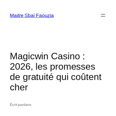
Aller
au
Maitre Sbai Faouzia
contenu
Magicwin Casino :
2026, les promesses
de gratuité qui coûtent
cher
Écrit par
dans