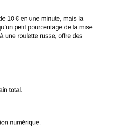
de 10 € en une minute, mais la
qu’un petit pourcentage de la mise
 une roulette russe, offre des
l
in total.
sion numérique.