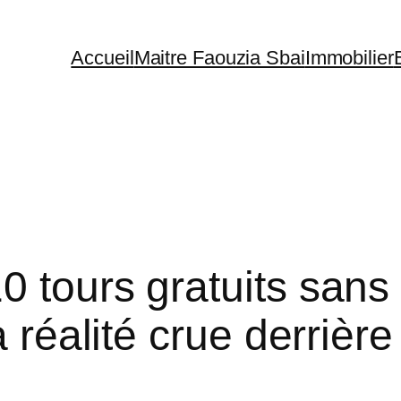
Accueil
Maitre Faouzia Sbai
Immobilier
0 tours gratuits sans
a réalité crue derrièr