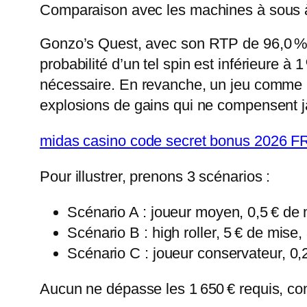
Comparaison avec les machines à sous à 
Gonzo’s Quest, avec son RTP de 96,0 % et
probabilité d’un tel spin est inférieure 
nécessaire. En revanche, un jeu comme Bo
explosions de gains qui ne compensent j
midas casino code secret bonus 2026 FR :
Pour illustrer, prenons 3 scénarios :
Scénario A : joueur moyen, 0,5 € de m
Scénario B : high roller, 5 € de mise,
Scénario C : joueur conservateur, 0,2
Aucun ne dépasse les 1 650 € requis, conf