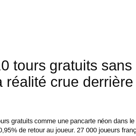
0 tours gratuits sans
a réalité crue derrièr
 tours gratuits comme une pancarte néon dans l
,95% de retour au joueur. 27 000 joueurs frança