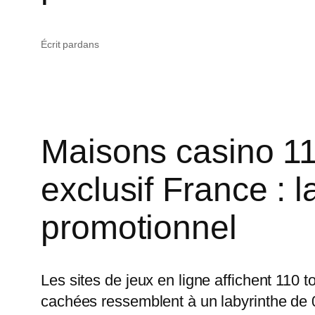
Écrit par
dans
Maisons casino 11
exclusif France : l
promotionnel
Les sites de jeux en ligne affichent 110
cachées ressemblent à un labyrinthe de 0