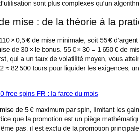
 d’utilisation sont plus complexes qu’un algori
 mise : de la théorie à la prat
0 × 0,5 € de mise minimale, soit 55 € d’argent v
e de 30 × le bonus. 55 € × 30 = 1 650 € de mise 
st, qui a un taux de volatilité moyen, vous att
,02 ≈ 82 500 tours pour liquider les exigences
free spins FR : la farce du mois
 mise de 5 € maximum par spin, limitant les gain
indice que la promotion est un piège mathématiqu
me pas, il est exclu de la promotion principale