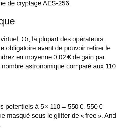
thme de cryptage AES‑256.
ique
irtuel. Or, la plupart des opérateurs,
obligatoire avant de pouvoir retirer le
eindrez en moyenne 0,02 € de gain par
, un nombre astronomique comparé aux 110
s potentiels à 5 × 110 = 550 €. 550 €
e masqué sous le glitter de « free ». And
.