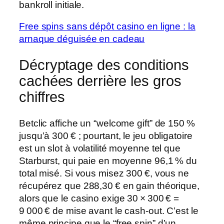
bankroll initiale.
Free spins sans dépôt casino en ligne : la
arnaque déguisée en cadeau
Décryptage des conditions
cachées derrière les gros
chiffres
Betclic affiche un “welcome gift” de 150 %
jusqu’à 300 € ; pourtant, le jeu obligatoire
est un slot à volatilité moyenne tel que
Starburst, qui paie en moyenne 96,1 % du
total misé. Si vous misez 300 €, vous ne
récupérez que 288,30 € en gain théorique,
alors que le casino exige 30 × 300 € =
9 000 € de mise avant le cash‑out. C’est le
même principe que le “free spin” d’un