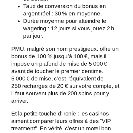
Taux de conversion du bonus en
argent réel : 30 % en moyenne.
Durée moyenne pour atteindre le
wagering : 12 jours si vous jouez 2 h
par jour.
PMU, malgré son nom prestigieux, offre un
bonus de 100 % jusqu’à 100 €, mais il
impose un plafond de mise de 5 000 €
avant de toucher le premier centime.
5 000 € de mise, c’est l’équivalent de
250 recharges de 20 € sur votre compte, et
il faut souvent plus de 200 spins pour y
arriver.
Et la petite touche d’ironie : les casinos
aiment comparer leurs offres à des “VIP
treatment”. En vérité, c’est un motel bon