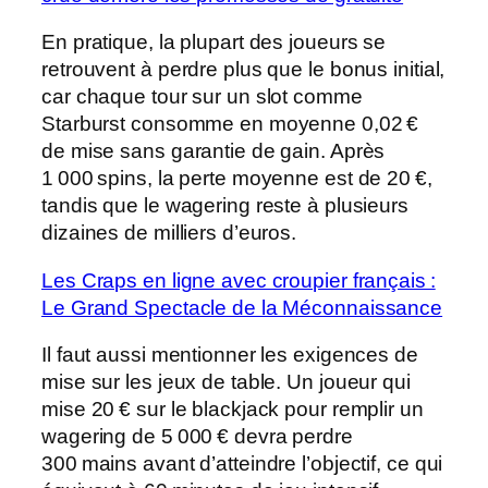
En pratique, la plupart des joueurs se
retrouvent à perdre plus que le bonus initial,
car chaque tour sur un slot comme
Starburst consomme en moyenne 0,02 €
de mise sans garantie de gain. Après
1 000 spins, la perte moyenne est de 20 €,
tandis que le wagering reste à plusieurs
dizaines de milliers d’euros.
Les Craps en ligne avec croupier français :
Le Grand Spectacle de la Méconnaissance
Il faut aussi mentionner les exigences de
mise sur les jeux de table. Un joueur qui
mise 20 € sur le blackjack pour remplir un
wagering de 5 000 € devra perdre
300 mains avant d’atteindre l’objectif, ce qui