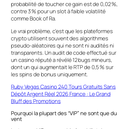
probabilité de toucher ce gain est de 0,02 %,
contre 3 % pour un slot à faible volatilité
comme Book of Ra.
Le vrai problème, c’est que les plateformes
crypto utilisent souvent des algorithmes
pseudo‑aléatoires qui ne sont ni audités ni
transparents. Un audit de code effectué sur
un casino réputé a révélé 12 bugs mineurs,
dont un qui augmentait le RTP de 0,5 % sur
les spins de bonus uniquement.
Ruby Vegas Casino 240 Tours Gratuits Sans
Dépôt Argent Réel 2026 France : Le Grand
Bluff des Promotions
Pourquoi la plupart des “VIP” ne sont que du
vent