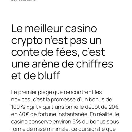
Le meilleur casino
crypto n’est pas un
conte de fées, c’est
une arène de chiffres
et de bluff
Le premier piège que rencontrent les
novices, c’est la promesse d’un bonus de
100 % « gift » qui transforme le dépôt de 20 €
en 40 € de fortune instantanée. En réalité, le
casino conserve environ 5 % du bonus sous
forme de mise minimale, ce qui signifie que