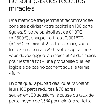
ne sont pas des recettes
miracles
Une méthode fréquemment recommandée
consiste à diviser votre capital en 100 parts
égales. Si votre bankroll est de 0,1 BTC
(≈ 2500 €), chaque part vaut 0,001 BTC
(≈ 25 €). En misant 2 parts par main, vous
limitez le risque à 5 % de votre capital, mais
vous devez gagner au moins 55 % des mains
pour rester à flot – une probabilité que les
logiciels de casino cachent sous le terme
« fair ».
En pratique, la plupart des joueurs voient
leurs 100 parts réduites à 70 après
seulement 30 sessions, à cause du taux de
perte moyen de 1,3 % par main à la roulette