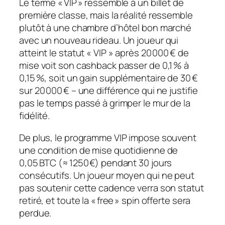
Le terme « VIP » ressemble à un billet de
première classe, mais la réalité ressemble
plutôt à une chambre d’hôtel bon marché
avec un nouveau rideau. Un joueur qui
atteint le statut « VIP » après 20 000 € de
mise voit son cashback passer de 0,1 % à
0,15 %, soit un gain supplémentaire de 30 €
sur 20 000 € – une différence qui ne justifie
pas le temps passé à grimper le mur de la
fidélité.
De plus, le programme VIP impose souvent
une condition de mise quotidienne de
0,05 BTC (≈ 1250 €) pendant 30 jours
consécutifs. Un joueur moyen qui ne peut
pas soutenir cette cadence verra son statut
retiré, et toute la « free » spin offerte sera
perdue.