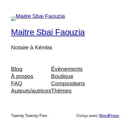
Maitre Sbai Faouzia
Notaire à Kénitra
Blog
Évènements
À propos
Boutique
FAQ
Compositions
Auteurs/autrices
Thèmes
Twenty Twenty-Five
Conçu avec
WordPress