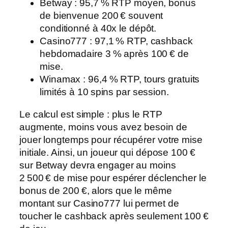
Betway : 95,7 % RTP moyen, bonus
de bienvenue 200 € souvent
conditionné à 40x le dépôt.
Casino777 : 97,1 % RTP, cashback
hebdomadaire 3 % après 100 € de
mise.
Winamax : 96,4 % RTP, tours gratuits
limités à 10 spins par session.
Le calcul est simple : plus le RTP
augmente, moins vous avez besoin de
jouer longtemps pour récupérer votre mise
initiale. Ainsi, un joueur qui dépose 100 €
sur Betway devra engager au moins
2 500 € de mise pour espérer déclencher le
bonus de 200 €, alors que le même
montant sur Casino777 lui permet de
toucher le cashback après seulement 100 €