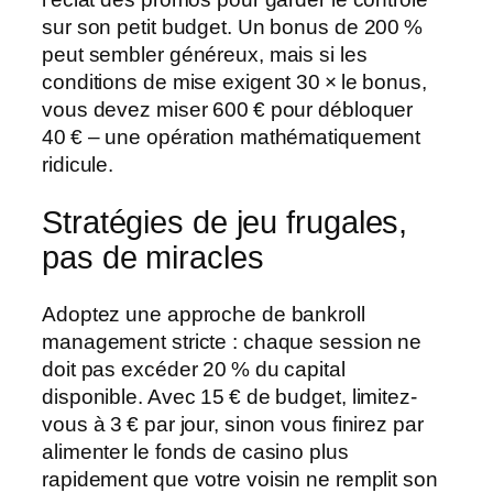
sur son petit budget. Un bonus de 200 %
peut sembler généreux, mais si les
conditions de mise exigent 30 × le bonus,
vous devez miser 600 € pour débloquer
40 € – une opération mathématiquement
ridicule.
Stratégies de jeu frugales,
pas de miracles
Adoptez une approche de bankroll
management stricte : chaque session ne
doit pas excéder 20 % du capital
disponible. Avec 15 € de budget, limitez-
vous à 3 € par jour, sinon vous finirez par
alimenter le fonds de casino plus
rapidement que votre voisin ne remplit son