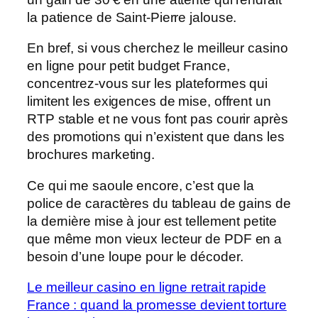
la patience de Saint‑Pierre jalouse.
En bref, si vous cherchez le meilleur casino
en ligne pour petit budget France,
concentrez‑vous sur les plateformes qui
limitent les exigences de mise, offrent un
RTP stable et ne vous font pas courir après
des promotions qui n’existent que dans les
brochures marketing.
Ce qui me saoule encore, c’est que la
police de caractères du tableau de gains de
la dernière mise à jour est tellement petite
que même mon vieux lecteur de PDF en a
besoin d’une loupe pour le décoder.
Le meilleur casino en ligne retrait rapide
France : quand la promesse devient torture