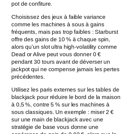
pot de confiture.
Choisissez des jeux à faible variance
comme les machines à sous à gains
fréquents, mais pas trop faibles : Starburst
offre des gains de 10 % à chaque spin,
alors qu’un slot ultra high‑volatility comme
Dead or Alive peut vous donner 0 €
pendant 30 tours avant de déverser un
jackpot qui ne compense jamais les pertes
précédentes.
Utilisez les paris externes sur les tables de
blackjack pour réduire le bord de la maison
à 0,5 %, contre 5 % sur les machines à
sous classiques. Un exemple : miser 2 €
sur une main de blackjack avec une
stratégie de base vous donne une