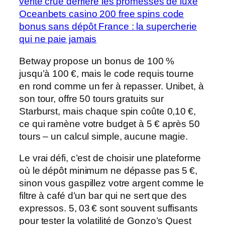
vérité crue derrière les promesses de luxe
Oceanbets casino 200 free spins code
bonus sans dépôt France : la supercherie
qui ne paie jamais
Betway propose un bonus de 100 %
jusqu’à 100 €, mais le code requis tourne
en rond comme un fer à repasser. Unibet, à
son tour, offre 50 tours gratuits sur
Starburst, mais chaque spin coûte 0,10 €,
ce qui ramène votre budget à 5 € après 50
tours – un calcul simple, aucune magie.
Le vrai défi, c’est de choisir une plateforme
où le dépôt minimum ne dépasse pas 5 €,
sinon vous gaspillez votre argent comme le
filtre à café d’un bar qui ne sert que des
expressos. 5, 03 € sont souvent suffisants
pour tester la volatilité de Gonzo’s Quest