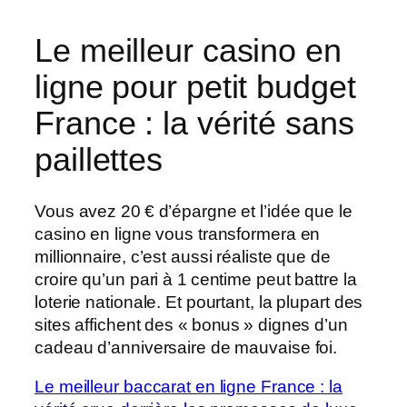
Le meilleur casino en
ligne pour petit budget
France : la vérité sans
paillettes
Vous avez 20 € d’épargne et l’idée que le
casino en ligne vous transformera en
millionnaire, c’est aussi réaliste que de
croire qu’un pari à 1 centime peut battre la
loterie nationale. Et pourtant, la plupart des
sites affichent des « bonus » dignes d’un
cadeau d’anniversaire de mauvaise foi.
Le meilleur baccarat en ligne France : la