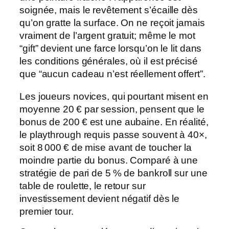
soignée, mais le revêtement s’écaille dès
qu’on gratte la surface. On ne reçoit jamais
vraiment de l’argent gratuit; même le mot
“gift” devient une farce lorsqu’on le lit dans
les conditions générales, où il est précisé
que “aucun cadeau n’est réellement offert”.
Les joueurs novices, qui pourtant misent en
moyenne 20 € par session, pensent que le
bonus de 200 € est une aubaine. En réalité,
le playthrough requis passe souvent à 40×,
soit 8 000 € de mise avant de toucher la
moindre partie du bonus. Comparé à une
stratégie de pari de 5 % de bankroll sur une
table de roulette, le retour sur
investissement devient négatif dès le
premier tour.