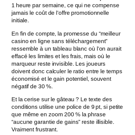
1 heure par semaine, ce qui ne compense
jamais le coût de l’offre promotionnelle
initiale.
En fin de compte, la promesse du “meilleur
casino en ligne sans téléchargement”
ressemble à un tableau blanc où l’on aurait
effacé les limites et les frais, mais où le
marqueur reste invisible. Les joueurs
doivent donc calculer le ratio entre le temps
économisé et le gain potentiel, souvent
négatif de 30 %.
Et la cerise sur le gâteau ? Le texte des
conditions utilise une police de 9 pt, si petite
que même en zoom 200 % la phrase
“aucune garantie de gains” reste illisible.
Vraiment frustrant.