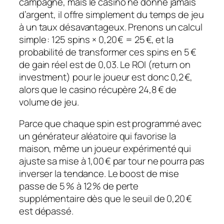
campagne, mais le casino ne donne jamais
d’argent, il offre simplement du temps de jeu
à un taux désavantageux. Prenons un calcul
simple : 125 spins × 0,20 € = 25 €, et la
probabilité de transformer ces spins en 5 €
de gain réel est de 0,03. Le ROI (return on
investment) pour le joueur est donc 0,2 €,
alors que le casino récupère 24,8 € de
volume de jeu.
Parce que chaque spin est programmé avec
un générateur aléatoire qui favorise la
maison, même un joueur expérimenté qui
ajuste sa mise à 1,00 € par tour ne pourra pas
inverser la tendance. Le boost de mise
passe de 5 % à 12 % de perte
supplémentaire dès que le seuil de 0,20 €
est dépassé.