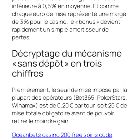
inférieure à 0,5 % en moyenne. Et comme
chaque euro de mise représente une marge
de 3 % pour le casino, le « bonus » devient
rapidement un simple amortisseur de
pertes.
Décryptage du mécanisme
« sans dépôt » en trois
chiffres
Premièrement, le seuil de mise imposé par la
plupart des opérateurs (Bet365, PokerStars,
Winamax) est de 0,20 € par tour, soit 25 € de
mise totale obligatoire avant de pouvoir
retirer le moindre gain.
Oceanbets casino 200 free spins code