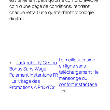
est tellement petit qu’on le confond avec le
coin d’une page de conditions, rendant
chaque retrait une quête d’anthropologie
digitale.
Le meilleur casino
←
Jackpot City Casino
en ligne sans
Bonus Sans Wager
téléchargement : le
Paiement Instantané FR
mensonge du
: Le Mirage des
confort instantané
Promotions À Prix d’Or
→