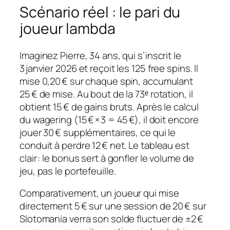
Scénario réel : le pari du
joueur lambda
Imaginez Pierre, 34 ans, qui s’inscrit le
3 janvier 2026 et reçoit les 125 free spins. Il
mise 0,20 € sur chaque spin, accumulant
25 € de mise. Au bout de la 73ᵉ rotation, il
obtient 15 € de gains bruts. Après le calcul
du wagering (15 € × 3 = 45 €), il doit encore
jouer 30 € supplémentaires, ce qui le
conduit à perdre 12 € net. Le tableau est
clair : le bonus sert à gonfler le volume de
jeu, pas le portefeuille.
Comparativement, un joueur qui mise
directement 5 € sur une session de 20 € sur
Slotomania verra son solde fluctuer de ±2 €