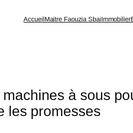
Accueil
Maitre Faouzia Sbai
Immobilier
 machines à sous pou
re les promesses