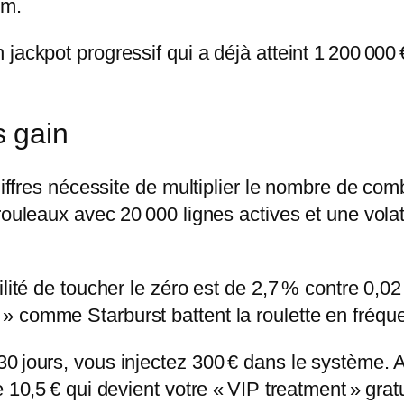
 m.
jackpot progressif qui a déjà atteint 1 200 000 
 gain
chiffres nécessite de multiplier le nombre de co
rouleaux avec 20 000 lignes actives et une volat
ilité de toucher le zéro est de 2,7 % contre 0,
» comme Starburst battent la roulette en fréq
30 jours, vous injectez 300 € dans le système.
 10,5 € qui devient votre « VIP treatment » gratu