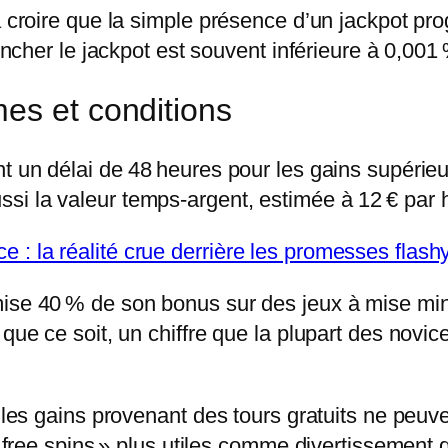
 croire que la simple présence d’un jackpot prog
lencher le jackpot est souvent inférieure à 0,001
es et conditions
t un délai de 48 heures pour les gains supérieur
si la valeur temps‑argent, estimée à 12 € par 
: la réalité crue derrière les promesses flash
ise 40 % de son bonus sur des jeux à mise mini
 que ce soit, un chiffre que la plupart des nov
 les gains provenant des tours gratuits ne peuve
 « free spins » plus utiles comme divertissement 