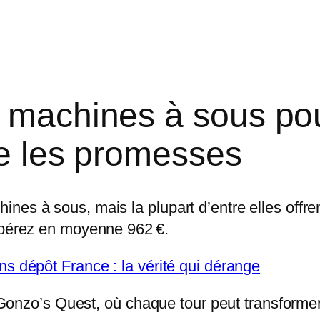
 machines à sous pou
re les promesses
ines à sous, mais la plupart d’entre elles off
cupérez en moyenne 962 €.
ns dépôt France : la vérité qui dérange
nt Gonzo’s Quest, où chaque tour peut transforme