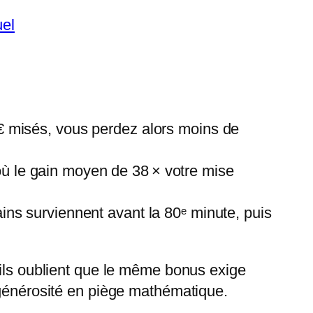
uel
 € misés, vous perdez alors moins de
ù le gain moyen de 38 × votre mise
ins surviennent avant la 80ᵉ minute, puis
 ils oublient que le même bonus exige
 générosité en piège mathématique.