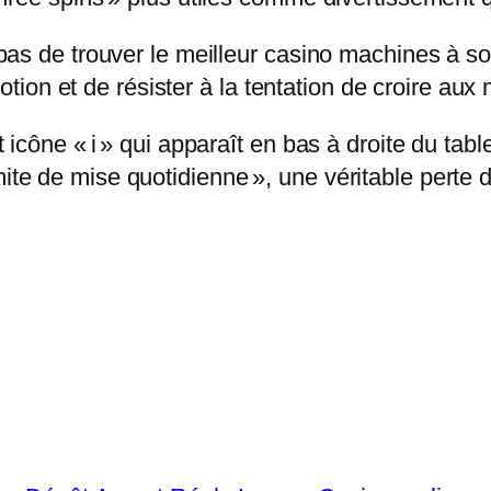
st pas de trouver le meilleur casino machines à 
on et de résister à la tentation de croire aux 
t icône « i » qui apparaît en bas à droite du tabl
mite de mise quotidienne », une véritable perte 