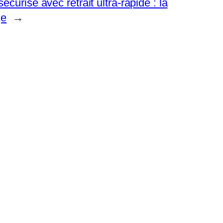
écurisé avec retrait ultra‑rapide : la
ge
→