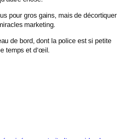
sous pour gros gains, mais de décortiquer
miracles marketing.
eau de bord, dont la police est si petite
de temps et d’œil.