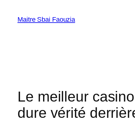
Aller
au
Maitre Sbai Faouzia
contenu
Le meilleur casino
dure vérité derriè