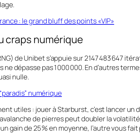
lage.
ance : le grand bluff des points «VIP»
u craps numérique
G) de Unibet s’appuie sur 2 147 483 647 itéra
 ne dépasse pas 1 000 000. En d’autres termes, 
uasi nulle.
n “paradis” numérique
nt utiles : jouer à Starburst, c’est lancer un dé
valanche de pierres peut doubler la volatilit
e un gain de 25 % en moyenne, l’autre vous fa