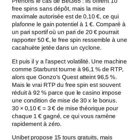
Prenons le cas de Bet365 : ils offrent 10
free spins sans dépôt, mais la mise
maximale autorisée est de 0,10 €, ce qui
plafonne le gain potentiel à 1 €. Comparé à
un pari sportif où un pari de 20 € pourrait
rapporter 50 €, le free spin ressemble à une
cacahuète jetée dans un cyclone.
Et puis il y a l’aspect volatilité. Une machine
comme Starburst tourne à 96,1 % de RTP,
alors que Gonzo’s Quest atteint 96,5 %.
Mais le vrai RTP du free spin est souvent
réduit à 92 % parce que le casino impose
une condition de mise de 30 x le bonus.
30 × 0,10 € = 3 € de mise théorique pour
chaque 1 € gagné, ce qui vous ramène
rapidement à zéro.
Unibet propose 15 tours gratuits, mais