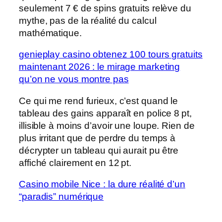
seulement 7 € de spins gratuits relève du
mythe, pas de la réalité du calcul
mathématique.
genieplay casino obtenez 100 tours gratuits
maintenant 2026 : le mirage marketing
qu’on ne vous montre pas
Ce qui me rend furieux, c’est quand le
tableau des gains apparaît en police 8 pt,
illisible à moins d’avoir une loupe. Rien de
plus irritant que de perdre du temps à
décrypter un tableau qui aurait pu être
affiché clairement en 12 pt.
Casino mobile Nice : la dure réalité d’un
“paradis” numérique