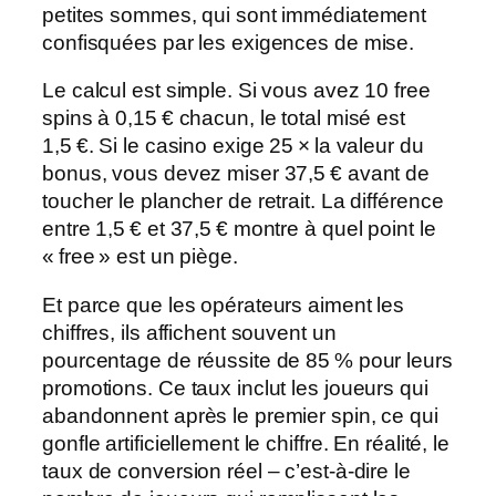
petites sommes, qui sont immédiatement
confisquées par les exigences de mise.
Le calcul est simple. Si vous avez 10 free
spins à 0,15 € chacun, le total misé est
1,5 €. Si le casino exige 25 × la valeur du
bonus, vous devez miser 37,5 € avant de
toucher le plancher de retrait. La différence
entre 1,5 € et 37,5 € montre à quel point le
« free » est un piège.
Et parce que les opérateurs aiment les
chiffres, ils affichent souvent un
pourcentage de réussite de 85 % pour leurs
promotions. Ce taux inclut les joueurs qui
abandonnent après le premier spin, ce qui
gonfle artificiellement le chiffre. En réalité, le
taux de conversion réel – c’est-à-dire le