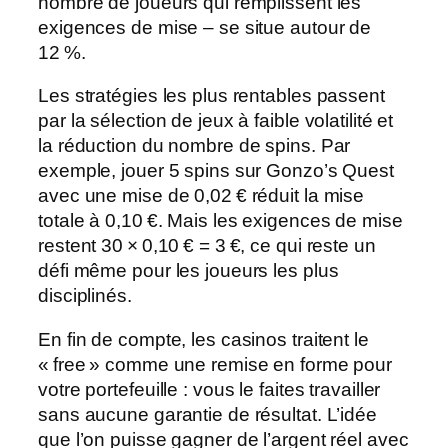
nombre de joueurs qui remplissent les
exigences de mise – se situe autour de
12 %.
Les stratégies les plus rentables passent
par la sélection de jeux à faible volatilité et
la réduction du nombre de spins. Par
exemple, jouer 5 spins sur Gonzo’s Quest
avec une mise de 0,02 € réduit la mise
totale à 0,10 €. Mais les exigences de mise
restent 30 × 0,10 € = 3 €, ce qui reste un
défi même pour les joueurs les plus
disciplinés.
En fin de compte, les casinos traitent le
« free » comme une remise en forme pour
votre portefeuille : vous le faites travailler
sans aucune garantie de résultat. L’idée
que l’on puisse gagner de l’argent réel avec