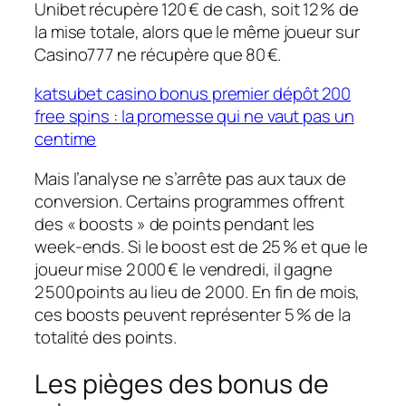
Unibet récupère 120 € de cash, soit 12 % de
la mise totale, alors que le même joueur sur
Casino777 ne récupère que 80 €.
katsubet casino bonus premier dépôt 200
free spins : la promesse qui ne vaut pas un
centime
Mais l’analyse ne s’arrête pas aux taux de
conversion. Certains programmes offrent
des « boosts » de points pendant les
week‑ends. Si le boost est de 25 % et que le
joueur mise 2 000 € le vendredi, il gagne
2 500 points au lieu de 2 000. En fin de mois,
ces boosts peuvent représenter 5 % de la
totalité des points.
Les pièges des bonus de