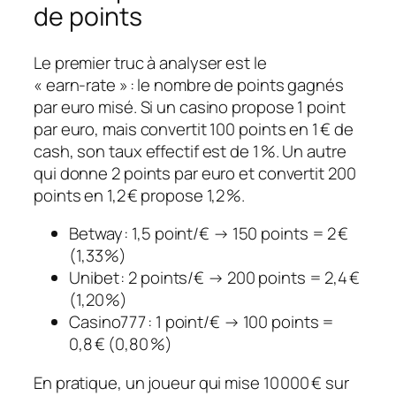
de points
Le premier truc à analyser est le
« earn‑rate » : le nombre de points gagnés
par euro misé. Si un casino propose 1 point
par euro, mais convertit 100 points en 1 € de
cash, son taux effectif est de 1 %. Un autre
qui donne 2 points par euro et convertit 200
points en 1,2 € propose 1,2 %.
Betway : 1,5 point/€ → 150 points = 2 €
(1,33 %)
Unibet : 2 points/€ → 200 points = 2,4 €
(1,20 %)
Casino777 : 1 point/€ → 100 points =
0,8 € (0,80 %)
En pratique, un joueur qui mise 10 000 € sur